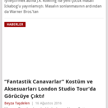
iyileştirmek adına J.K. Rowling ise yeni çocuk masalı
Ickabog’u yayınlamıştı. Masalın sonlanmasının ardından
da Warner Bros.’tan
HABERLER
“Fantastik Canavarlar” Kostüm ve
Aksesuarları London Studio Tour’da
Görücüye Çıktı!
Beyza Taşdelen
|
16 Ağustos 2016