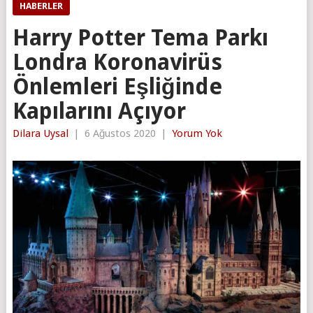
HABERLER
Harry Potter Tema Parkı
Londra Koronavirüs
Önlemleri Eşliğinde
Kapılarını Açıyor
Dilara Uysal
|
6 Ağustos 2020
|
Yorum Yok