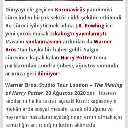
Dünyayı ele geçiren
Koronavirüs
pandemisi
sürecinden birçok sektör ciddi şekilde etkilendi.
Bu süreci iyileştirmek adına
J.K. Rowling
ise
yeni çocuk masalı
Ickabog
’u
yayınlamıştı
.
Masalın
sonlanmasının
ardından da
Warner
Bros.
’tan başka bir haber geldi. Salgın
süresince kapalı kalan
Harry Potter
tema
parklarından Londra şubesi, ağustos sonunda
aramıza geri
dönüyor
!
Warner Bros. Studio Tour London –
The Making
of Harry Potter
,
20 Ağustos 2020
’den itibaren
kapılarını halka tekrar açacak! Kısıtlı kapasiteyle
mekânlarda sosyal mesafe kuralı olduğunu ve
hayranlar hastalanmayacağından emin olmak için
temizliğin artırıldığını lütfen aklınızda