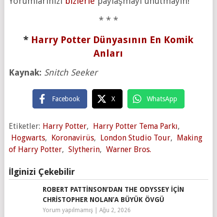
Yorumlarınızı
bizlerle
paylaşmayı unutmayın!
* * *
*
Harry Potter Dünyasının En Komik
Anları
Kaynak:
Snitch Seeker
Facebook
X
WhatsApp
Etiketler:
Harry Potter
,
Harry Potter Tema Parkı
,
Hogwarts
,
Koronavirüs
,
London Studio Tour
,
Making
of Harry Potter
,
Slytherin
,
Warner Bros.
İlginizi Çekebilir
ROBERT PATTINSON’DAN THE ODYSSEY IÇIN
CHRISTOPHER NOLAN’A BÜYÜK ÖVGÜ
Yorum yapılmamış
|
Ağu 2, 2026