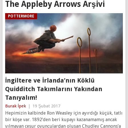
The Appleby Arrows Arşivi
POTTERMORE
İngiltere ve İrlanda’nın Köklü
Quidditch Takımlarını Yakından
Tanıyalım!
Burak İpek
|
19 Şubat 2017
Hepimizin kalbinde Ron Weasley için ayırdığı küçük, tatlı
bir köşe var. 1892’den beri kupayı kazanamamış ancak
yılmayan cesur oyunculardan oluşan Chudley Cannons‘a