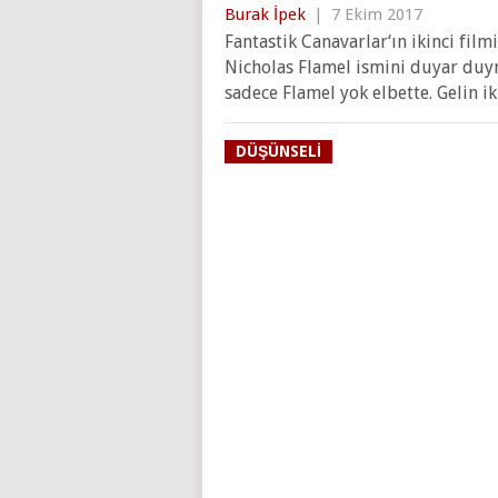
Burak İpek
|
7 Ekim 2017
Fantastik Canavarlar‘ın ikinci fil
Nicholas Flamel ismini duyar duym
sadece Flamel yok elbette. Gelin i
DÜŞÜNSELI