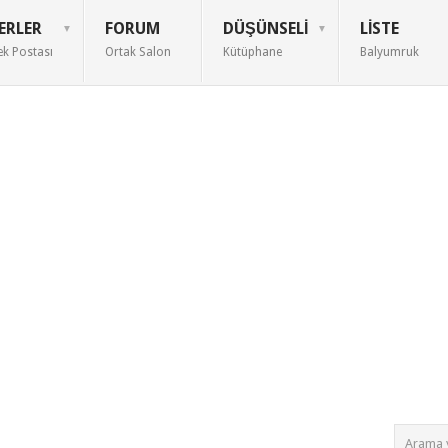
ERLER
FORUM
DÜŞÜNSELI
LISTE
ek Postası
Ortak Salon
Kütüphane
Balyumruk