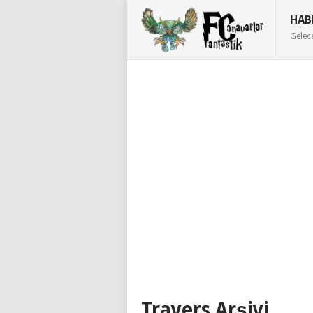
HAB
Gelec
Travers Arşivi