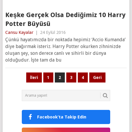
Keşke Gerçek Olsa Dediğimiz 10 Harry
Potter Büyüsü
Cansu Kayalar
|
24 Eylül 2016
Çünkü hayatımızda bir noktada hepimiz ‘Accio Kumanda‘
diye bağırmak isteriz. Harry Potter okurken zihninizde
oluşan şey, son derece canlı ve sihirli bir dünya
olduğudur. İşte tam da bu
Yazı
İleri
1
2
3
4
Geri
sayfalaması
Facebook’ta Takip Edin