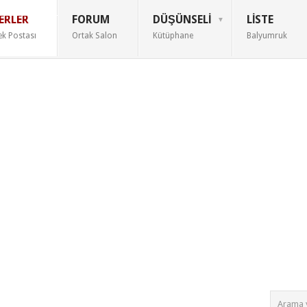
ERLER
FORUM
DÜŞÜNSELI
LISTE
ek Postası
Ortak Salon
Kütüphane
Balyumruk