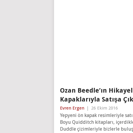
Ozan Beedle’ın Hikayel
Kapaklarıyla Satışa Çı
Evren Ergen
|
26 Ekim 2016
Yepyeni ön kapak resimleriyle satı
Boyu Quidditch kitapları, içerdikle
Duddle çizimleriyle bizlerle bulu