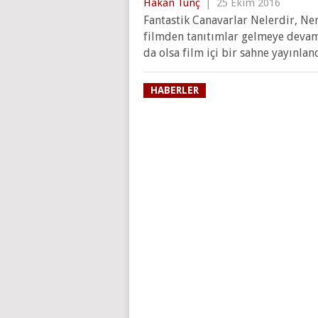
Hakan Tunç
|
25 Ekim 2016
Fantastik Canavarlar Nelerdir, Ne
filmden tanıtımlar gelmeye devam e
da olsa film içi bir sahne yayınland
HABERLER