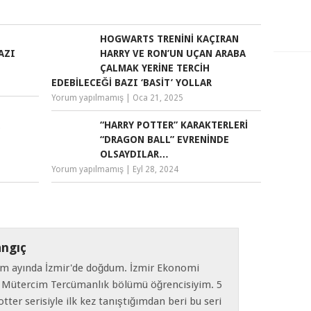
HOGWARTS TRENINI KAÇIRAN
AZI
HARRY VE RON’UN UÇAN ARABA
ÇALMAK YERINE TERCIH
EDEBILECEĞI BAZI ‘BASIT’ YOLLAR
Yorum yapılmamış
|
Oca 21, 2025
“HARRY POTTER” KARAKTERLERI
“DRAGON BALL” EVRENINDE
OLSAYDILAR…
Yorum yapılmamış
|
Eyl 28, 2024
angıç
sım ayında İzmir'de doğdum. İzmir Ekonomi
e Mütercim Tercümanlık bölümü öğrencisiyim. 5
tter serisiyle ilk kez tanıştığımdan beri bu seri