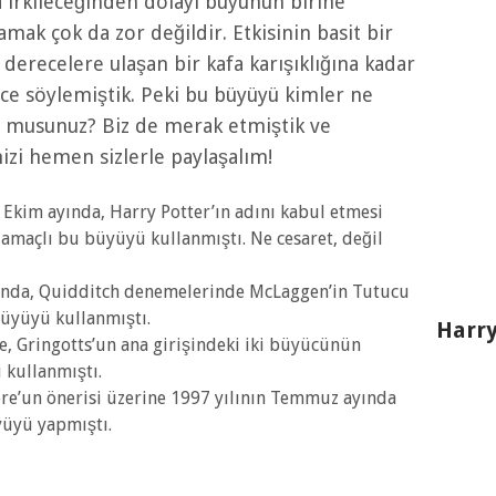
 irkileceğinden dolayı büyünün birine
amak çok da zor değildir. Etkisinin basit bir
 derecelere ulaşan bir kafa karışıklığına kadar
nce söylemiştik. Peki bu büyüyü kimler ne
r musunuz? Biz de merak etmiştik ve
mizi hemen sizlerle paylaşalım!
n Ekim ayında, Harry Potter’ın adını kabul etmesi
 amaçlı bu büyüyü kullanmıştı. Ne cesaret, değil
lında, Quidditch denemelerinde McLaggen’in Tutucu
büyüyü kullanmıştı.
Harry
e, Gringotts’un ana girişindeki iki büyücünün
kullanmıştı.
e’un önerisi üzerine 1997 yılının Temmuz ayında
üyü yapmıştı.