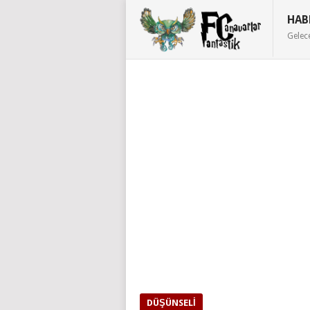
HAB
Gelec
DÜŞÜNSELI