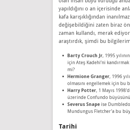
olan insan büyü vurduğu anda
yapıldığını o an içerisinde anl
kafa karışıklığından inanılmaz
değişebildiğini zaten biraz ö
zaman kullandı, merak ediyo
araştırdık, şimdi bu bilgileri
Barty Crouch Jr
, 1995 yılını
için Ateş Kadehi’ni kandırmak
mi?
Hermione Granger
, 1996 yı
olmasını engellemek için bu 
Harry Potter
, 1 Mayıs 1998’d
üzerinde Confundo büyüsünü 
Severus Snape
ise Dumbledor
Mundungus Fletcher’a bu büy
Tarihi