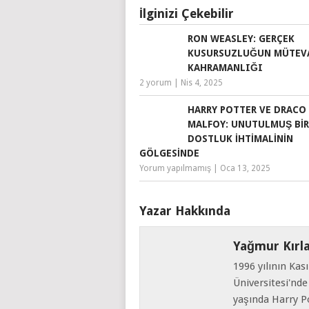
İlginizi Çekebilir
RON WEASLEY: GERÇEK
KUSURSUZLUĞUN MÜTEV
KAHRAMANLIĞI
2 yorum
|
Nis 4, 2025
HARRY POTTER VE DRACO
MALFOY: UNUTULMUŞ BIR
DOSTLUK İHTIMALININ
GÖLGESINDE
Yorum yapılmamış
|
Oca 13, 2025
Yazar Hakkında
Yağmur Kırl
1996 yılının Ka
Üniversitesi'nd
yaşında Harry Po