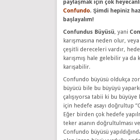
paylaşmak için çok heyecanl
Confundo
. Şimdi hepiniz ha
başlayalım!
Confundus Büyüsü
, yani
Con
karışmasına neden olur, veya 
çeşitli dereceleri vardır, hed
karışmış hale gelebilir ya da 
karışabilir.
Confundo büyüsü oldukça zor
büyücü bile bu büyüyü yapar
çalışıyorsa tabii ki bu büyü
için hedefe asayı doğrultup “
Eğer birden çok hedefe yapıl
teker asanın doğrultulması v
Confundo büyüsü yapıldığında 