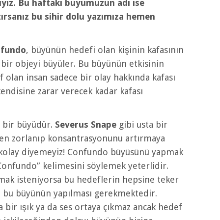
ıyız. Bu haftaki büyümüzün adı ise
zırsanız bu sihir dolu yazımıza hemen
fundo
, büyünün hedefi olan kişinin kafasının
bir objeyi büyüler. Bu büyünün etkisinin
ef olan insan sadece bir olay hakkında kafası
kendisine zarar verecek kadar kafası
 bir büyüdür.
Severus Snape
gibi usta bir
ken zorlanıp konsantrasyonunu artırmaya
ye kolay diyemeyiz! Confundo büyüsünü yapmak
Confundo” kelimesini söylemek yeterlidir.
mak isteniyorsa bu hedeflerin hepsine teker
e bu büyünün yapılması gerekmektedir.
bir ışık ya da ses ortaya çıkmaz ancak hedef