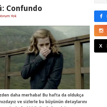
ü: Confundo
Yorum Yok
X
den daha merhaba! Bu hafta da oldukça
nızdayız ve sizlerle bu büyünün detaylarını