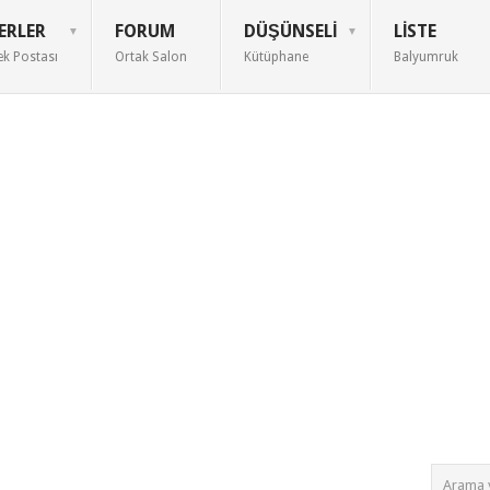
ERLER
FORUM
DÜŞÜNSELI
LISTE
ek Postası
Ortak Salon
Kütüphane
Balyumruk