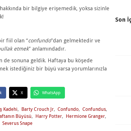
hakkında bir bilgiye erişemedik, yoksa sizinle
k!
Son İ
r fiil olan “
confundo
”dan gelmektedir ve
bullak etmek
” anlamındadır.
n de sonuna geldik. Haftaya bu köşede
ek istediğiniz bir büyü varsa yorumlarınızla
k
X
WhatsApp
ş Kadehi
,
Barty Crouch Jr
,
Confundo
,
Confundus
,
aftanın Büyüsü
,
Harry Potter
,
Hermione Granger
,
,
Severus Snape