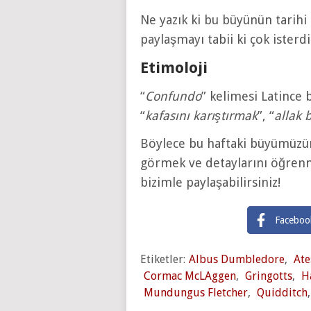
Ne yazık ki bu büyünün tarihi 
paylaşmayı tabii ki çok isterdi
Etimoloji
“
Confundo
” kelimesi Latince bi
“
kafasını karıştırmak
”, “
allak 
Böylece bu haftaki büyümüzü
görmek ve detaylarını öğrenm
bizimle paylaşabilirsiniz!
Faceboo
Etiketler:
Albus Dumbledore
,
Ate
Cormac McLAggen
,
Gringotts
,
H
Mundungus Fletcher
,
Quidditch