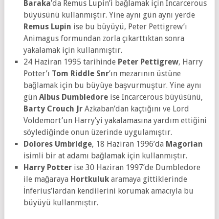
Baraka
’da Remus Lupin’i bağlamak için Incarcerous
büyüsünü kullanmıştır. Yine aynı gün aynı yerde
Remus Lupin
ise bu büyüyü, Peter Pettigrew’ı
Animagus formundan zorla çıkarttıktan sonra
yakalamak için kullanmıştır.
24 Haziran 1995 tarihinde
Peter Pettigrew
, Harry
Potter’ı
Tom Riddle Snr
’ın mezarının üstüne
bağlamak için bu büyüye başvurmuştur. Yine aynı
gün
Albus Dumbledore
ise Incarcerous büyüsünü,
Barty Crouch Jr
Azkaban’dan kaçtığını ve Lord
Voldemort’un Harry’yi yakalamasına yardım ettiğini
söylediğinde onun üzerinde uygulamıştır.
Dolores Umbridge
, 18 Haziran 1996’da
Magorian
isimli bir at adamı bağlamak için kullanmıştır.
Harry Potter
ise 30 Haziran 1997’de Dumbledore
ile mağaraya
Hortkuluk
aramaya gittiklerinde
İnferius’lardan kendilerini korumak amacıyla bu
büyüyü kullanmıştır.