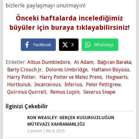
bizlerle paylaşmayı unutmayın!
Önceki haftalarda incelediğimiz
büyüler için buraya tıklayabilirsiniz!
Facebook
X
WhatsApp
Etiketler:
Albus Dumbledore
,
At Adam
,
Bağıran Baraka
,
Barty Crouch Jr
,
Dolores Umbridge
,
Haftanın Büyüsü
,
Harry Potter
,
Harry Potter ve Melez Prens
,
Hogwarts
,
Hortkuluk
,
Incarcerous
,
İnferius
,
Peter Pettigrew
,
Quirinus Quirrell
,
Remus Lupin
,
Severus Snape
İlginizi Çekebilir
RON WEASLEY: GERÇEK KUSURSUZLUĞUN
MÜTEVAZI KAHRAMANLIĞI
2 yorum
|
Nis 4, 2025