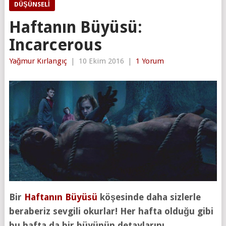
DÜŞÜNSELI
Haftanın Büyüsü:
Incarcerous
Yağmur Kırlangıç
|
10 Ekim 2016
|
1 Yorum
Bir
Haftanın Büyüsü
köşesinde daha sizlerle
beraberiz sevgili okurlar! Her hafta olduğu gibi
bu hafta da bir büyünün detaylarını