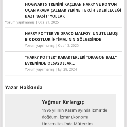
HOGWARTS TRENINI KAÇIRAN HARRY VE RON’UN
UÇAN ARABA ÇALMAK YERINE TERCIH EDEBILECEĞI
BAZI ‘BASIT’ YOLLAR
Yorum yapılmamış
|
Oca 21, 2025
HARRY POTTER VE DRACO MALFOY: UNUTULMUŞ
BIR DOSTLUK İHTIMALININ GÖLGESINDE
Yorum yapılmamış
|
Oca 13, 2025
“HARRY POTTER” KARAKTERLERI “DRAGON BALL”
EVRENINDE OLSAYDILAR…
Yorum yapılmamış
|
Eyl 28, 2024
Yazar Hakkında
Yağmur Kırlangıç
1996 yılının Kasım ayında İzmir'de
doğdum. İzmir Ekonomi
Üniversitesi'nde Mütercim