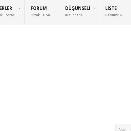
ERLER
FORUM
DÜŞÜNSELI
LISTE
ek Postası
Ortak Salon
Kütüphane
Balyumruk