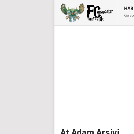
HAB
Gelec
At Adam Arşivi