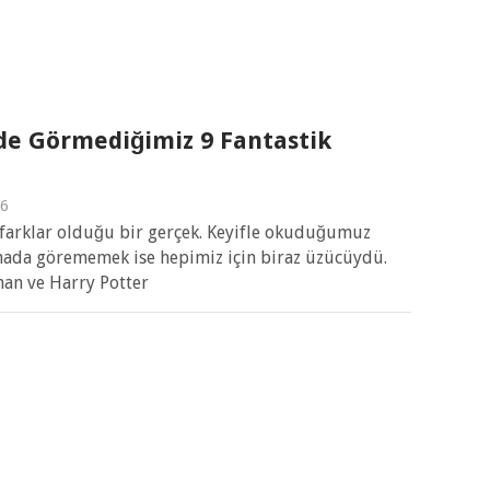
nde Görmediğimiz 9 Fantastik
16
z farklar olduğu bir gerçek. Keyifle okuduğumuz
mada görememek ise hepimiz için biraz üzücüydü.
nan ve Harry Potter