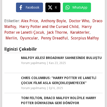
Facebook
X
WhatsApp
Etiketler:
Alex Price
,
Anthony Boyle
,
Doctor Who
,
Draco
Malfoy
,
Harry Potter and the Cursed Child
,
Harry
Potter ve Lanetli Çocuk
,
Jack Thorne
,
Karakterler
,
Merlin
,
Oyuncular
,
Penny Dreadful
,
Scorpius Malfoy
İlginizi Çekebilir
MALFOY AILESI BROADWAY SAHNESINDE BULUŞTU
Yorum yapılmamış
|
Kas 23, 2025
CHRIS COLUMBUS: “HARRY POTTER VE LANETLI
ÇOCUK FILMI ASLA GERÇEKLEŞMEYECEK”
Yorum yapılmamış
|
Eyl 6, 2025
TOM FELTON, DRACO MALFOY ROLÜYLE HARRY
POTTER DÜNYASINA GERI DÖNÜYOR