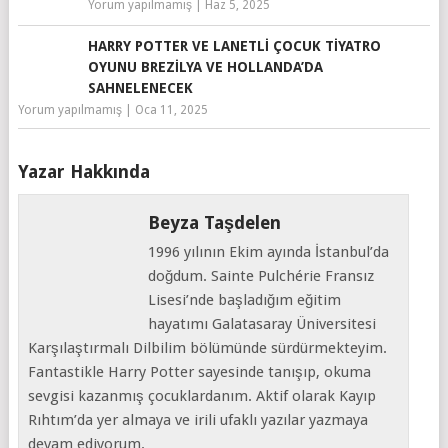
Yorum yapılmamış
|
Haz 5, 2025
HARRY POTTER VE LANETLI ÇOCUK TIYATRO
OYUNU BREZILYA VE HOLLANDA’DA
SAHNELENECEK
Yorum yapılmamış
|
Oca 11, 2025
Yazar Hakkında
Beyza Taşdelen
1996 yılının Ekim ayında İstanbul’da
doğdum. Sainte Pulchérie Fransız
Lisesi’nde başladığım eğitim
hayatımı Galatasaray Üniversitesi
Karşılaştırmalı Dilbilim bölümünde sürdürmekteyim.
Fantastikle Harry Potter sayesinde tanışıp, okuma
sevgisi kazanmış çocuklardanım. Aktif olarak Kayıp
Rıhtım’da yer almaya ve irili ufaklı yazılar yazmaya
devam ediyorum.