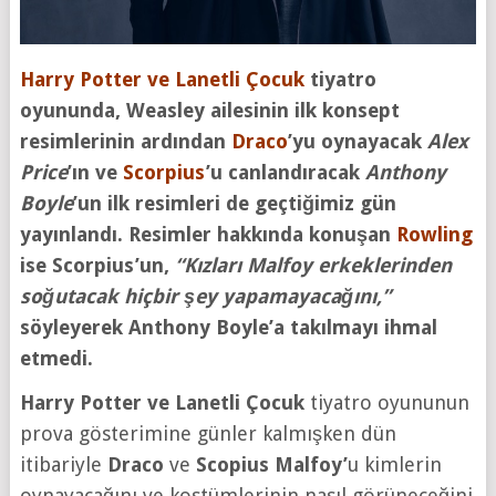
Harry Potter ve Lanetli Çocuk
tiyatro
oyununda, Weasley ailesinin ilk konsept
resimlerinin ardından
Draco
’yu oynayacak
Alex
Price
’ın ve
Scorpius
’u canlandıracak
Anthony
Boyle
’un ilk resimleri de geçtiğimiz gün
yayınlandı. Resimler hakkında konuşan
Rowling
ise Scorpius’un,
“Kızları Malfoy erkeklerinden
soğutacak hiçbir şey yapamayacağını,”
söyleyerek Anthony Boyle’a takılmayı ihmal
etmedi.
Harry Potter ve Lanetli Çocuk
tiyatro oyununun
prova gösterimine günler kalmışken dün
itibariyle
Draco
ve
Scopius Malfoy’
u kimlerin
oynayacağını ve kostümlerinin nasıl görüneceğini