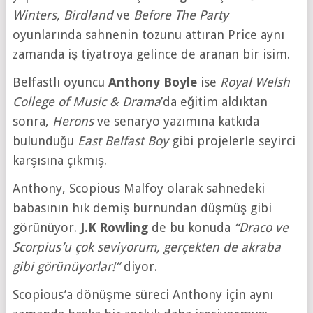
Winters, Birdland
ve
Before The Party
oyunlarında sahnenin tozunu attıran Price aynı
zamanda iş tiyatroya gelince de aranan bir isim.
Belfastlı oyuncu
Anthony Boyle
ise
Royal Welsh
College of Music & Drama
’da eğitim aldıktan
sonra,
Herons
ve senaryo yazımına katkıda
bulunduğu
East Belfast Boy
gibi projelerle seyirci
karşısına çıkmış.
Anthony, Scopious Malfoy olarak sahnedeki
babasının hık demiş burnundan düşmüş gibi
görünüyor.
J.K Rowling
de bu konuda
“Draco ve
Scorpius’u çok seviyorum, gerçekten de akraba
gibi görünüyorlar!”
diyor.
Scopious’a dönüşme süreci Anthony için aynı