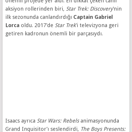
önemli projede yer aldı. En dikkat çeken canlı
aksiyon rollerinden biri,
Star Trek: Discovery
’nin
ilk sezonunda canlandırdığı
Captain Gabriel
Lorca
oldu. 2017’de
Star Trek
’i televizyona geri
getiren kadronun önemli bir parçasıydı.
Isaacs ayrıca
Star Wars: Rebels
animasyonunda
Grand Inquisitor’ı seslendirdi,
The Boys Presents: