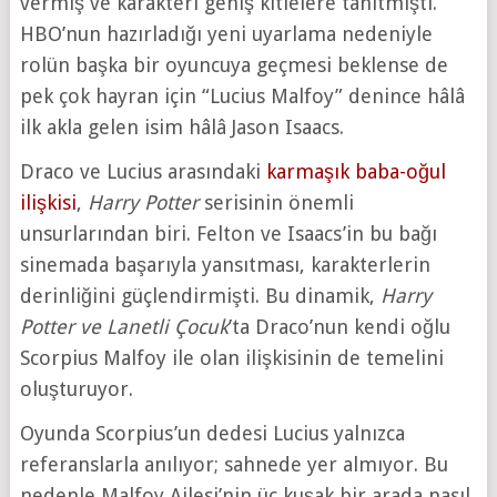
vermiş ve karakteri geniş kitlelere tanıtmıştı.
HBO’nun hazırladığı yeni uyarlama nedeniyle
rolün başka bir oyuncuya geçmesi beklense de
pek çok hayran için “Lucius Malfoy” denince hâlâ
ilk akla gelen isim hâlâ Jason Isaacs.
Draco ve Lucius arasındaki
karmaşık baba-oğul
ilişkisi
,
Harry Potter
serisinin önemli
unsurlarından biri. Felton ve Isaacs’in bu bağı
sinemada başarıyla yansıtması, karakterlerin
derinliğini güçlendirmişti. Bu dinamik,
Harry
Potter ve Lanetli Çocuk
’ta Draco’nun kendi oğlu
Scorpius Malfoy ile olan ilişkisinin de temelini
oluşturuyor.
Oyunda Scorpius’un dedesi Lucius yalnızca
referanslarla anılıyor; sahnede yer almıyor. Bu
nedenle Malfoy Ailesi’nin üç kuşak bir arada nasıl