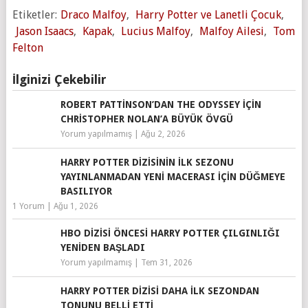
Etiketler:
Draco Malfoy
,
Harry Potter ve Lanetli Çocuk
,
Jason Isaacs
,
Kapak
,
Lucius Malfoy
,
Malfoy Ailesi
,
Tom
Felton
İlginizi Çekebilir
ROBERT PATTINSON’DAN THE ODYSSEY IÇIN
CHRISTOPHER NOLAN’A BÜYÜK ÖVGÜ
Yorum yapılmamış
|
Ağu 2, 2026
HARRY POTTER DIZISININ İLK SEZONU
YAYINLANMADAN YENI MACERASI IÇIN DÜĞMEYE
BASILIYOR
1 Yorum
|
Ağu 1, 2026
HBO DIZISI ÖNCESI HARRY POTTER ÇILGINLIĞI
YENIDEN BAŞLADI
Yorum yapılmamış
|
Tem 31, 2026
HARRY POTTER DIZISI DAHA İLK SEZONDAN
TONUNU BELLI ETTI