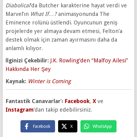
Diabolical
’da Butcher karakterine hayat verdi ve
Marvel’ın
What If…?
animasyonunda The
Eminence rolünü üstlendi. Oyuncunun geniş
projelerde yer almaya devam etmesi, Felton’a
destek olmak için zaman ayırmasını daha da
anlamlı kılıyor.
İlginizi Çekebilir:
J.K. Rowling’den “Malfoy Ailesi”
Hakkında Her Şey
Kaynak:
Winter is Coming
Fantastik Canavarlar
’ı
Facebook
,
X
ve
Instagram
’dan takip edebilirsiniz.
Facebook
X
WhatsApp