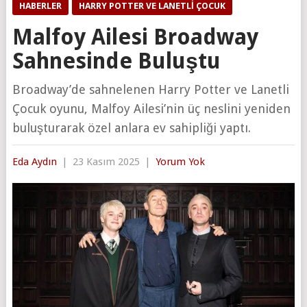
HABERLER
HARRY POTTER VE LANETLI ÇOCUK
Malfoy Ailesi Broadway
Sahnesinde Buluştu
Broadway’de sahnelenen Harry Potter ve Lanetli
Çocuk oyunu, Malfoy Ailesi’nin üç neslini yeniden
buluşturarak özel anlara ev sahipliği yaptı.
Eda Aydın
|
23 Kasım 2025
|
Yorum Yok