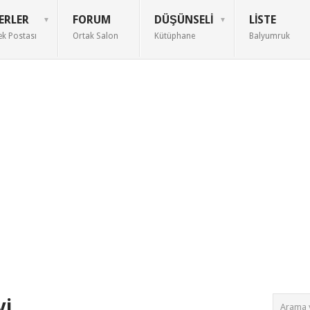
ERLER
FORUM
DÜŞÜNSELI
LISTE
ek Postası
Ortak Salon
Kütüphane
Balyumruk
vi