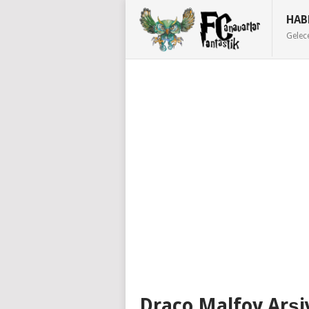
HAB
Gelec
Draco Malfoy Arşi