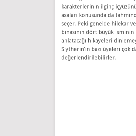
karakterlerinin ilginç içyüzü
asaları konusunda da tahmind
seçer. Peki genelde hilekar v
binasının dört büyük isminin 
anlatacağı hikayeleri dinlem
Slytherin’in bazı üyeleri çok
değerlendirilebilirler.