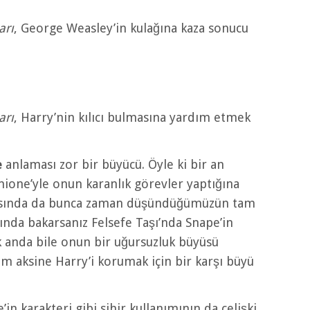
arı
, George Weasley’in kulağına kaza sonucu
arı
, Harry’nin kılıcı bulmasına yardım etmek
e
anlaması zor bir büyücü. Öyle ki bir an
ione’yle onun karanlık görevler yaptığına
rasında da bunca zaman düşündüğümüzün tam
slında bakarsanız Felsefe Taşı’nda Snape’in
k anda bile onun bir uğursuzluk büyüsü
am aksine Harry’i korumak için bir karşı büyü
in karakteri gibi sihir kullanımının da çelişki