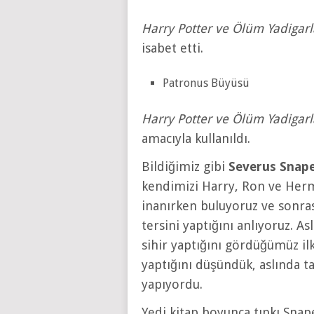
Harry Potter ve Ölüm Yadigarl
isabet etti.
Patronus Büyüsü
Harry Potter ve Ölüm Yadigarl
amacıyla kullanıldı.
Bildiğimiz gibi
Severus Snap
kendimizi Harry, Ron ve Herm
inanırken buluyoruz ve son
tersini yaptığını anlıyoruz. A
sihir yaptığını gördüğümüz il
yaptığını düşündük, aslında t
yapıyordu.
Yedi kitap boyunca tıpkı Snape’