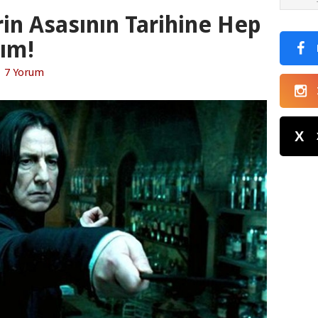
in Asasının Tarihine Hep
lım!
|
7 Yorum
X