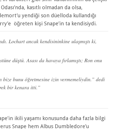
 Odası’nda, kasıtlı olmadan da olsa,
demort’u yendiği son düelloda kullandığı
ry’e öğreten kişi Snape’in ta kendisiydi.
dı. Lochart ancak kendisininkine ulaşmıştı ki,
stüne düştü. Asası da havaya fırlamıştı; Ron onu
n bize bunu öğretmesine izin vermemeliydin.” dedi
ek bir kenara itti.”
ape’in ikili yaşamı konusunda daha fazla bilgi
Severus Snape hem Albus Dumbledore’u