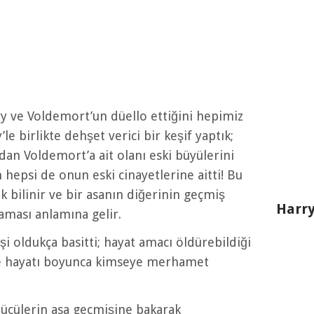
y ve Voldemort’un düello ettiğini hepimiz
le birlikte dehşet verici bir keşif yaptık;
dan Voldemort’a ait olanı eski büyülerini
n hepsi de onun eski cinayetlerine aitti! Bu
k bilinir ve bir asanın diğerinin geçmiş
Harry
aması anlamına gelir.
şi oldukça basitti; hayat amacı öldürebildiği
ve hayatı boyunca kimseye merhamet
ücülerin asa geçmişine bakarak