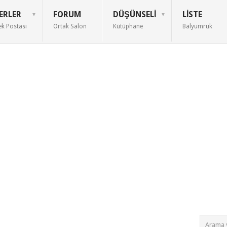
ERLER
FORUM
DÜŞÜNSELI
LISTE
ek Postası
Ortak Salon
Kütüphane
Balyumruk