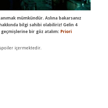
tanımak mümkündür. Aslına bakarsanız
kında bilgi sahibi olabiliriz! Gelin 4
n geçmişlerine bir göz atalım:
Priori
spoiler içermektedir.