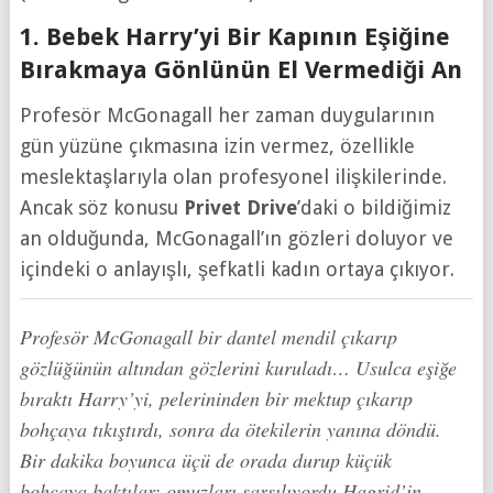
1. Bebek Harry’yi Bir Kapının Eşiğine
Bırakmaya Gönlünün El Vermediği An
Profesör McGonagall her zaman duygularının
gün yüzüne çıkmasına izin vermez, özellikle
meslektaşlarıyla olan profesyonel ilişkilerinde.
Ancak söz konusu
Privet Drive
’daki o bildiğimiz
an olduğunda, McGonagall’ın gözleri doluyor ve
içindeki o anlayışlı, şefkatli kadın ortaya çıkıyor.
Profesör McGonagall bir dantel mendil çıkarıp
gözlüğünün altından gözlerini kuruladı… Usulca eşiğe
bıraktı Harry’yi, pelerininden bir mektup çıkarıp
bohçaya tıkıştırdı, sonra da ötekilerin yanına döndü.
Bir dakika boyunca üçü de orada durup küçük
bohçaya baktılar; omuzları sarsılıyordu Hagrid’in,