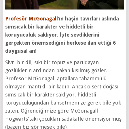
Profesör McGonagall
’ın haşin tavırları aslında
sımsıcak bir karakter ve hiddetli bir
koruyuculuk saklıyor. İşte sevdiklerini
gerçekten önemsediğini herkese ilan ettiği 6
duygusal an!
Sivri bir dil, sıkı bir topuz ve parıldayan
gözlüklerin ardından bakan kısılmış gözler.
Profesör McGonagall aptallara tahammülü
olmayan mantıklı bir kadın. Ancak o sert doğası
sımsıcak bir karakter saklıyor, hiddetli
koruyuculuğundan bahsetmemize gerek bile yok
zaten. Öğrendiğimize göre McGonagall
Hogwarts’taki çocukları sadakatle önemsiyormuş
(bazen biz görmesek bile).