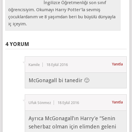
İngilizce Öğretmenliği son sınıf
öğrencisiyim. Okumayı Harry Potter’la sevmiş
çocuklardanım ve 8 yaşımdan beri bu büyülü dünyayla
iç içeyim.
4 YORUM
Yanıtla
Kamile
18 Eylül 2016
McGonagall bi tanedir 🙂
Yanıtla
Ufuk Sönmez
18 Eylül 2016
Ayrıca McGonagall’ın Harry’e “Senin
seherbaz olman için elimden geleni