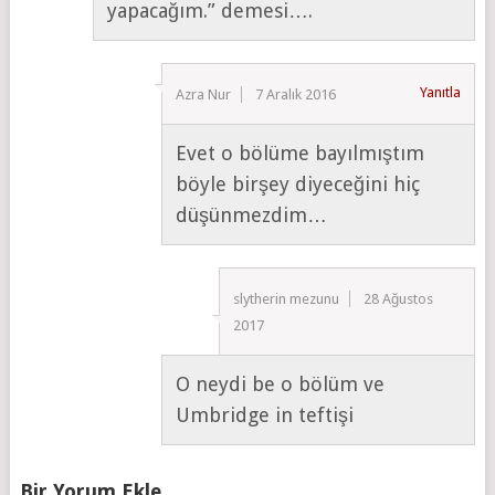
yapacağım.” demesi….
Yanıtla
Azra Nur
7 Aralık 2016
Evet o bölüme bayılmıştım
böyle birşey diyeceğini hiç
düşünmezdim…
slytherin mezunu
28 Ağustos
2017
O neydi be o bölüm ve
Umbridge in teftişi
Bir Yorum Ekle