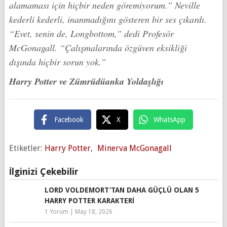
alamaması için hiçbir neden göremiyorum.” Neville
kederli kederli, inanmadığını gösteren bir ses çıkardı.
“Evet, senin de, Longbottom,” dedi Profesör
McGonagall. “Çalışmalarında özgüven eksikliği
dışında hiçbir sorun yok.”
Harry Potter ve Zümrüdüanka Yoldaşlığı
Facebook
X
WhatsApp
Etiketler:
Harry Potter
,
Minerva McGonagall
İlginizi Çekebilir
LORD VOLDEMORT’TAN DAHA GÜÇLÜ OLAN 5
HARRY POTTER KARAKTERI
1 Yorum
|
May 18, 2026