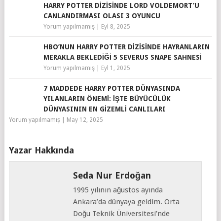
HARRY POTTER DIZISINDE LORD VOLDEMORT’U
CANLANDIRMASI OLASI 3 OYUNCU
Yorum yapılmamış
|
Eyl 8, 2025
HBO’NUN HARRY POTTER DIZISINDE HAYRANLARIN
MERAKLA BEKLEDIĞI 5 SEVERUS SNAPE SAHNESI
Yorum yapılmamış
|
Eyl 1, 2025
7 MADDEDE HARRY POTTER DÜNYASINDA
YILANLARIN ÖNEMI: İŞTE BÜYÜCÜLÜK
DÜNYASININ EN GIZEMLI CANLILARI
Yorum yapılmamış
|
May 12, 2025
Yazar Hakkında
Seda Nur Erdoğan
1995 yılının ağustos ayında
Ankara’da dünyaya geldim. Orta
Doğu Teknik Üniversitesi’nde