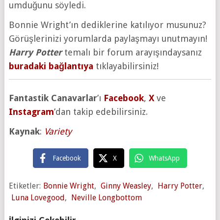
umduğunu söyledi.
Bonnie Wright’ın dediklerine katılıyor musunuz?
Görüşlerinizi yorumlarda paylaşmayı unutmayın!
Harry Potter
temalı bir forum arayışındaysanız
buradaki bağlantıya
tıklayabilirsiniz!
Fantastik Canavarlar
’ı
Facebook
,
X
ve
Instagram
’dan takip edebilirsiniz.
Kaynak
:
Variety
Facebook
X
WhatsApp
Etiketler:
Bonnie Wright
,
Ginny Weasley
,
Harry Potter
,
Luna Lovegood
,
Neville Longbottom