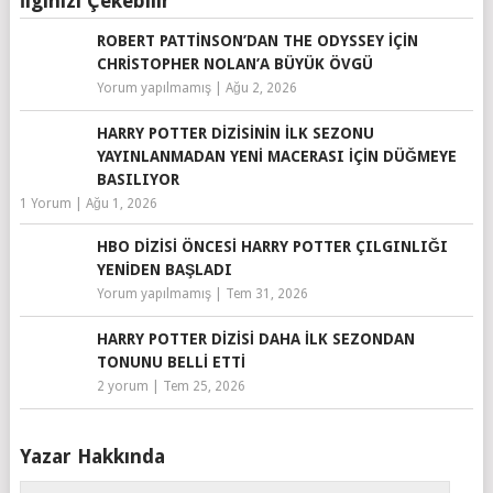
İlginizi Çekebilir
ROBERT PATTINSON’DAN THE ODYSSEY IÇIN
CHRISTOPHER NOLAN’A BÜYÜK ÖVGÜ
Yorum yapılmamış
|
Ağu 2, 2026
HARRY POTTER DIZISININ İLK SEZONU
YAYINLANMADAN YENI MACERASI IÇIN DÜĞMEYE
BASILIYOR
1 Yorum
|
Ağu 1, 2026
HBO DIZISI ÖNCESI HARRY POTTER ÇILGINLIĞI
YENIDEN BAŞLADI
Yorum yapılmamış
|
Tem 31, 2026
HARRY POTTER DIZISI DAHA İLK SEZONDAN
TONUNU BELLI ETTI
2 yorum
|
Tem 25, 2026
Yazar Hakkında