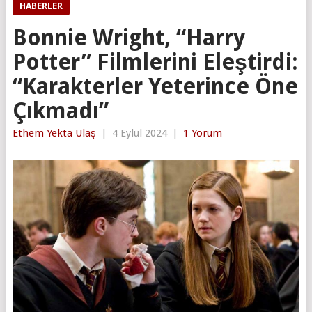
HABERLER
Bonnie Wright, “Harry
Potter” Filmlerini Eleştirdi:
“Karakterler Yeterince Öne
Çıkmadı”
Ethem Yekta Ulaş
|
4 Eylül 2024
|
1 Yorum