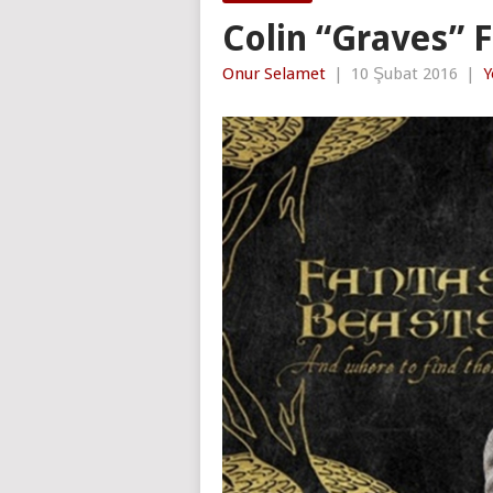
Colin “Graves” F
Onur Selamet
|
10 Şubat 2016
|
Y