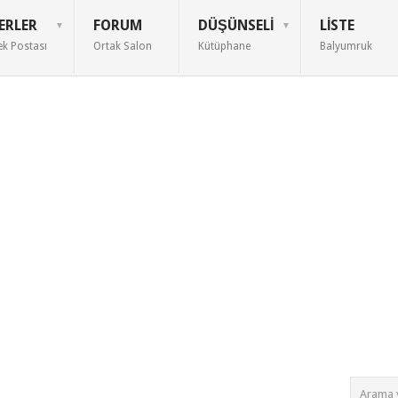
ERLER
FORUM
DÜŞÜNSELI
LISTE
ek Postası
Ortak Salon
Kütüphane
Balyumruk