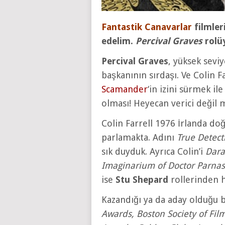
Fantastik Canavarlar
filmler
edelim.
Percival Graves
rolü
Percival Graves
, yüksek sev
başkanının sırdaşı. Ve Colin F
Scamander
‘in izini sürmek i
olması! Heyecan verici değil 
Colin Farrell 1976 İrlanda doğu
parlamakta. Adını
True Detect
sık duyduk. Ayrıca Colin’i
Dara
Imaginarium of Doctor Parna
ise
Stu Shepard
rollerinden h
Kazandığı ya da aday olduğu 
Awards, Boston Society of Film