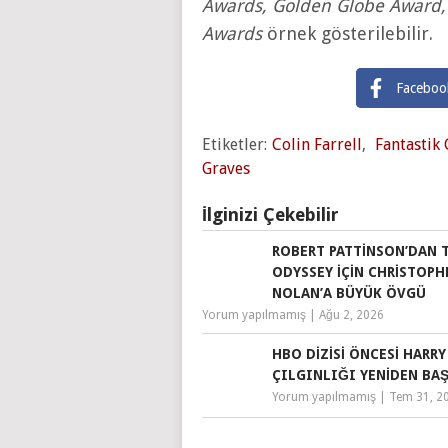
Awards, Golden Globe Award,
Awards
örnek gösterilebilir.
Faceboo
Etiketler:
Colin Farrell
,
Fantastik
Graves
İlginizi Çekebilir
ROBERT PATTINSON’DAN 
ODYSSEY IÇIN CHRISTOPH
NOLAN’A BÜYÜK ÖVGÜ
Yorum yapılmamış
|
Ağu 2, 2026
HBO DIZISI ÖNCESI HARR
ÇILGINLIĞI YENIDEN BA
Yorum yapılmamış
|
Tem 31, 2