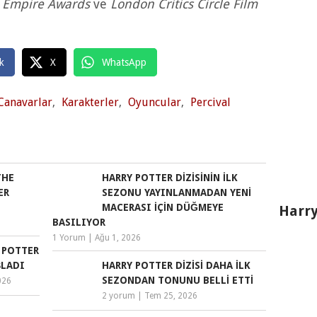
 Empire Awards
ve
London Critics Circle Film
k
X
WhatsApp
 Canavarlar
,
Karakterler
,
Oyuncular
,
Percival
THE
HARRY POTTER DIZISININ İLK
ER
SEZONU YAYINLANMADAN YENI
MACERASI IÇIN DÜĞMEYE
Harry
BASILIYOR
1 Yorum
|
Ağu 1, 2026
Y POTTER
ŞLADI
HARRY POTTER DIZISI DAHA İLK
SEZONDAN TONUNU BELLI ETTI
026
2 yorum
|
Tem 25, 2026