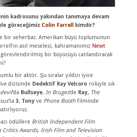
inin kadrosunu yakından tanımaya devam
yle göreceğimiz
Colin Farrell
kimdir?
iye bir seherbaz. Amerikan büyü toplumunun
arrell’ın asıl meselesi, kahramanımız
Newt
le görevlendirilmiş bir büyücüyü canlandıracak
mi?
mlu bir aktör. Şu sıralar yıldızı iyice
ive
dizisinde
Dedektif Ray Velcoro
rolüyle sık
devil
‘da
Bullseye
,
In Bruges
‘de
Ray,
The
ssus
‘ta
3. Tony
ve
Phone Booth
filminde
atırlıyoruz.
bazı ödüllere
British Independent Film
 Critics Awards, Irish Film and Television