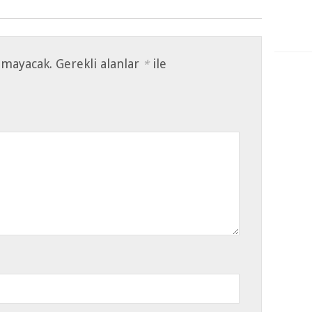
nmayacak.
Gerekli alanlar
ile
*