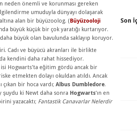
ın neden önemli ve korunması gereken
ilgilendirme umuduyla dünyayı dolaşarak
Son İ
altına alan bir büyüzoolog. (
Büyüzooloji
sında büyük küçük bir çok yaratığı kurtarıyor.
daha büyük olan bavulunda saklayıp koruyor.
i. Cadı ve büyücü akranları ile birlikte
da kendini daha rahat hissediyor.
disi Hogwarts’ta eğitim gördü ancak bir
riske etmekten dolayı okuldan atıldı. Ancak
 çıkan bir hoca vardı;
Albus Dumbledore
.
y şuydu ki Newt daha sonra
Hogwarts
‘ın en
irini yazacaktı;
Fantastik Canavarlar Nelerdir