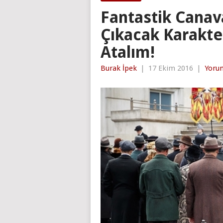
Fantastik Canav
Çıkacak Karakte
Atalım!
Burak İpek
|
17 Ekim 2016
|
Yoru