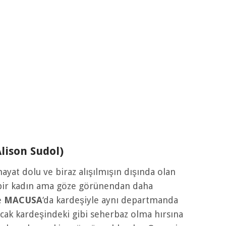
ison Sudol)
hayat dolu ve biraz alışılmışın dışında olan
 bir kadın ama göze görünendan daha
e
MACUSA
‘da kardeşiyle aynı departmanda
ancak kardeşindeki gibi seherbaz olma hırsına