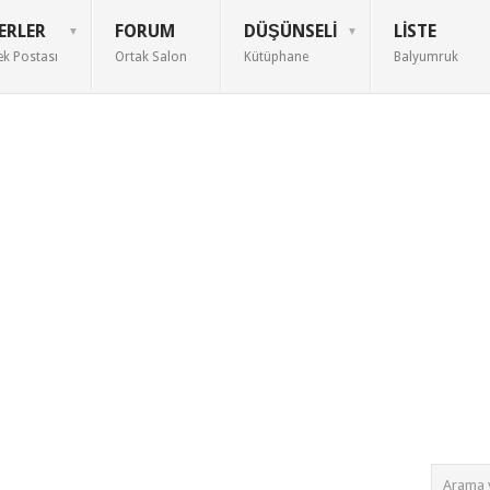
ERLER
FORUM
DÜŞÜNSELI
LISTE
ek Postası
Ortak Salon
Kütüphane
Balyumruk