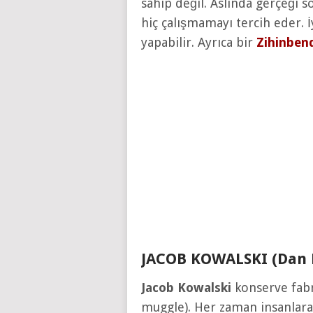
sahip değil. Aslında gerçeği 
hiç çalışmamayı tercih eder. İ
yapabilir. Ayrıca bir
Zihinben
JACOB KOWALSKI (Dan 
Jacob Kowalski
konserve fabri
muggle). Her zaman insanlara t