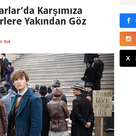
arlar’da Karşımıza
rlere Yakından Göz
m Yok
X