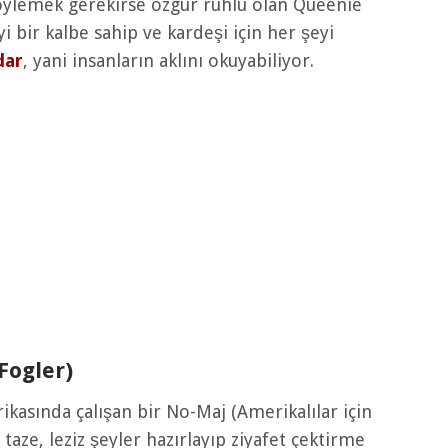
söylemek gerekirse özgür ruhlu olan Queenie
yi bir kalbe sahip ve kardeşi için her şeyi
dar
, yani insanların aklını okuyabiliyor.
Fogler)
kasında çalışan bir No-Maj (Amerikalılar için
aze, leziz şeyler hazırlayıp ziyafet çektirme