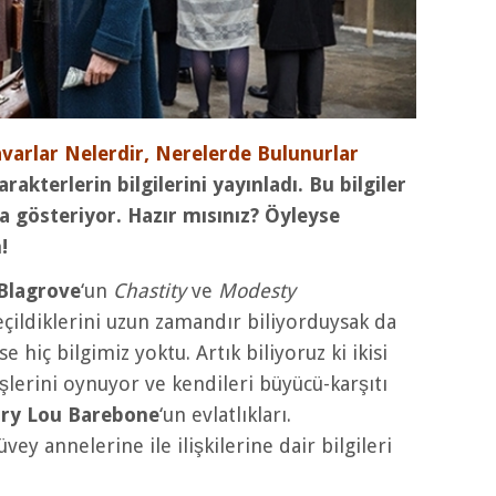
varlar Nelerdir, Nerelerde Bulunurlar
akterlerin bilgilerini yayınladı. Bu bilgiler
ha gösteriyor. Hazır mısınız? Öyleyse
!
Blagrove
‘un
Chastity
ve
Modesty
eçildiklerini uzun zamandır biliyorduysak da
 hiç bilgimiz yoktu. Artık biliyoruz ki ikisi
şlerini oynuyor ve kendileri büyücü-karşıtı
ry Lou Barebone
‘un evlatlıkları.
ey annelerine ile ilişkilerine dair bilgileri