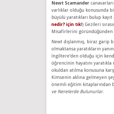
Newt Scamander
canavarlar
varlıklar olduğu konusunda b
büyülü yaratıkları bulup kayıt 
nedir? için tık
!
) Gezileri sıra
Misafirlerini göründüğünden 
Newt dışlanmış, biraz garip bir
olmaktansa yaratıkların yanın
İngiltere’den olduğu için ken
öğrencinin hayatını yaratıkla 
okuldan atılma konusuna karşı
Kimsenin aklına gelmeyen şe
önemli eğitim kitaplarından b
ve Nerelerde Bulunurlar
.