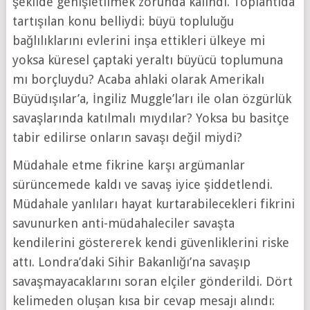
şekilde genişletilmek zorunda kalındı. Toplantıda
tartışılan konu belliydi: büyü topluluğu
bağlılıklarını evlerini inşa ettikleri ülkeye mi
yoksa küresel çaptaki yeraltı büyücü toplumuna
mı borçluydu? Acaba ahlaki olarak Amerikalı
Büyüdışılar’a, İngiliz Muggle’ları ile olan özgürlük
savaşlarında katılmalı mıydılar? Yoksa bu basitçe
tabir edilirse onların savaşı değil miydi?
Müdahale etme fikrine karşı argümanlar
sürüncemede kaldı ve savaş iyice şiddetlendi.
Müdahale yanlıları hayat kurtarabilecekleri fikrini
savunurken anti-müdahaleciler savaşta
kendilerini göstererek kendi güvenliklerini riske
attı. Londra’daki Sihir Bakanlığı’na savaşıp
savaşmayacaklarını soran elçiler gönderildi. Dört
kelimeden oluşan kısa bir cevap mesajı alındı: