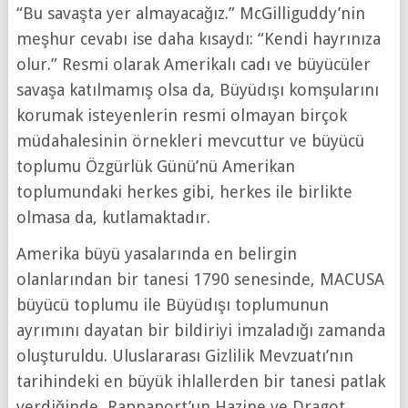
“Bu savaşta yer almayacağız.” McGilliguddy’nin
meşhur cevabı ise daha kısaydı: “Kendi hayrınıza
olur.” Resmi olarak Amerikalı cadı ve büyücüler
savaşa katılmamış olsa da, Büyüdışı komşularını
korumak isteyenlerin resmi olmayan birçok
müdahalesinin örnekleri mevcuttur ve büyücü
toplumu Özgürlük Günü’nü Amerikan
toplumundaki herkes gibi, herkes ile birlikte
olmasa da, kutlamaktadır.
Amerika büyü yasalarında en belirgin
olanlarından bir tanesi 1790 senesinde, MACUSA
büyücü toplumu ile Büyüdışı toplumunun
ayrımını dayatan bir bildiriyi imzaladığı zamanda
oluşturuldu. Uluslararası Gizlilik Mevzuatı’nın
tarihindeki en büyük ihlallerden bir tanesi patlak
verdiğinde, Rappaport’un Hazine ve Dragot