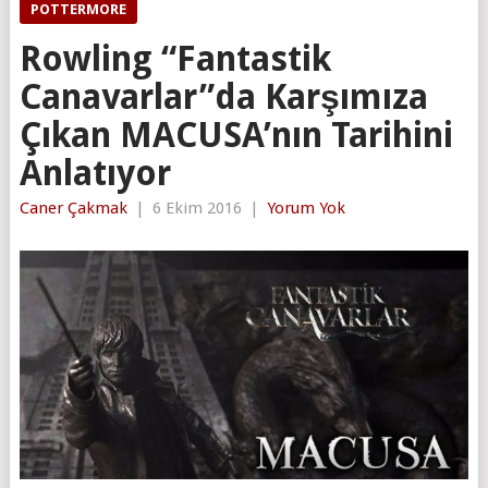
POTTERMORE
Rowling “Fantastik
Canavarlar”da Karşımıza
Çıkan MACUSA’nın Tarihini
Anlatıyor
Caner Çakmak
|
6 Ekim 2016
|
Yorum Yok