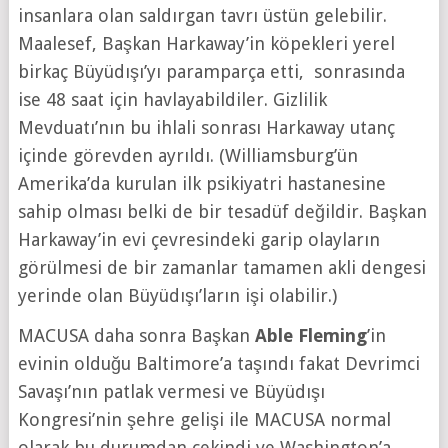
insanlara olan saldırgan tavrı üstün gelebilir.
Maalesef, Başkan Harkaway’in köpekleri yerel
birkaç Büyüdışı’yı paramparça etti, sonrasında
ise 48 saat için havlayabildiler. Gizlilik
Mevduatı’nın bu ihlali sonrası Harkaway utanç
içinde görevden ayrıldı. (Williamsburg’ün
Amerika’da kurulan ilk psikiyatri hastanesine
sahip olması belki de bir tesadüf değildir. Başkan
Harkaway’in evi çevresindeki garip olayların
görülmesi de bir zamanlar tamamen akli dengesi
yerinde olan Büyüdışı’ların işi olabilir.)
MACUSA daha sonra Başkan
Able Fleming
’in
evinin olduğu Baltimore’a taşındı fakat Devrimci
Savaşı’nın patlak vermesi ve Büyüdışı
Kongresi’nin şehre gelişi ile MACUSA normal
olarak bu durumdan çekindi ve Washington’a