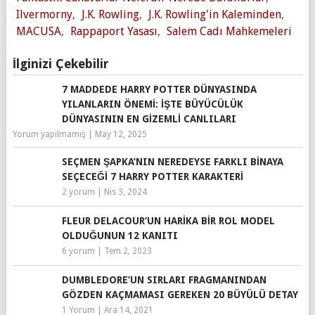
Ilvermorny
,
J.K. Rowling
,
J.K. Rowling'in Kaleminden
,
MACUSA
,
Rappaport Yasası
,
Salem Cadı Mahkemeleri
İlginizi Çekebilir
7 MADDEDE HARRY POTTER DÜNYASINDA
YILANLARIN ÖNEMI: İŞTE BÜYÜCÜLÜK
DÜNYASININ EN GIZEMLI CANLILARI
Yorum yapılmamış
|
May 12, 2025
SEÇMEN ŞAPKA’NIN NEREDEYSE FARKLI BINAYA
SEÇECEĞI 7 HARRY POTTER KARAKTERI
2 yorum
|
Nis 3, 2024
FLEUR DELACOUR’UN HARIKA BIR ROL MODEL
OLDUĞUNUN 12 KANITI
6 yorum
|
Tem 2, 2023
DUMBLEDORE’UN SIRLARI FRAGMANINDAN
GÖZDEN KAÇMAMASI GEREKEN 20 BÜYÜLÜ DETAY
1 Yorum
|
Ara 14, 2021