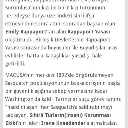
Sorumlusu’nun kızı ile bir Yıkıcı torununun
neredeyse dünya üzerindeki sihri ifşa
etmesinden sonra adını sonradan başkan olan
Emily Rappaport
’tan alan
Rappaport Yasası
oluşturuldu. Birleşik Devletler’de Rappaport
Yasası sonrasında büyücüler ile Büyüdışılar arası
evlilikler hatta arkadaşlıklar yasadışı hale
getirildi.
MACUSA’nın merkezi 1892’de öngörülemeyen,
Sasquatch popülasyonunun başkaldırışının başka
bir güvenlik açığına sebep vermesine kadar
Washington’da kaldı. Tarihçiler suçu görev tanımı
“haddini aşan” her Sasquatch’a saldırabilmeyi
kapsayan,
Sihirli Türlerin(İnsani) Korunması
Ekibi
’nin lideri
Irene Kneedander
’a atmaktalar.