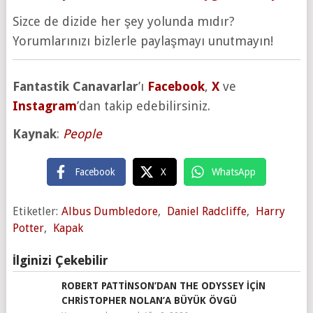
Sizce de dizide her şey yolunda mıdır?
Yorumlarınızı bizlerle paylaşmayı unutmayın!
Fantastik Canavarlar
’ı
Facebook
,
X
ve
Instagram
’dan takip edebilirsiniz.
Kaynak
:
People
Facebook
X
WhatsApp
Etiketler:
Albus Dumbledore
,
Daniel Radcliffe
,
Harry
Potter
,
Kapak
İlginizi Çekebilir
ROBERT PATTINSON’DAN THE ODYSSEY IÇIN
CHRISTOPHER NOLAN’A BÜYÜK ÖVGÜ