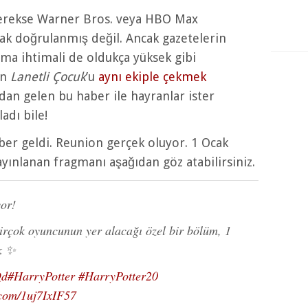
gerekse Warner Bros. veya HBO Max
rak doğrulanmış değil. Ancak gazetelerin
lma ihtimali de oldukça yüksek gibi
un
Lanetli Çocuk
’u
aynı ekiple çekmek
an gelen bu haber ile hayranlar ister
adı bile!
aber geldi. Reunion gerçek oluyor. 1 Ocak
yınlanan fragmanı aşağıdan göz atabilirsiniz.
or!
birçok oyuncunun yer alacağı özel bir bölüm, 1
k ✨
Qd
#HarryPotter
#HarryPotter20
.com/1uj7IxIF57