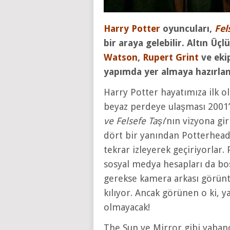
Harry Potter
oyuncuları,
Fel
bir araya gelebilir. Altın Üç
Watson
,
Rupert Grint
ve ekip
yapımda yer almaya hazırlan
Harry Potter hayatımıza ilk ol
beyaz perdeye ulaşması 2001’i 
ve Felsefe Taşı
’nın vizyona g
dört bir yanından Potterhead’
tekrar izleyerek geçiriyorlar.
sosyal medya hesapları da b
gerekse kamera arkası görünt
kılıyor. Ancak görünen o ki, y
olmayacak!
The Sun ve Mirror gibi yaban