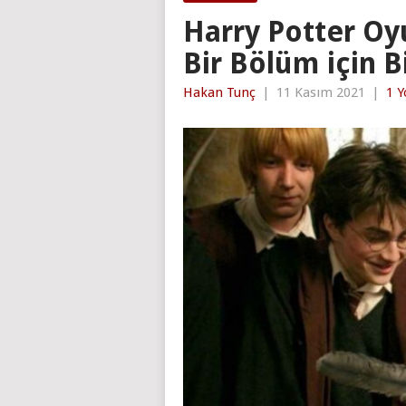
Harry Potter Oyu
Bir Bölüm için B
Hakan Tunç
|
11 Kasım 2021
|
1 