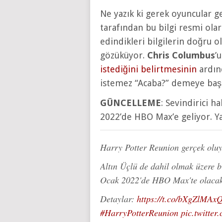
Ne yazık ki gerek oyuncular 
tarafından bu bilgi resmi ola
edindikleri bilgilerin doğru o
gözüküyor.
Chris Columbus
’
istediğini belirtmesinin
ardınd
istemez “Acaba?” demeye başl
GÜNCELLEME
: Sevindirici h
2022’de HBO Max’e geliyor. Ya
Harry Potter Reunion gerçek oluy
Altın Üçlü de dahil olmak üzere 
Ocak 2022'de HBO Max'te olaca
Detaylar:
https://t.co/bXgZlMAx
#HarryPotterReunion
pic.twitter