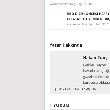
Yorum yapılmamış
|
Ağu 2, 2026
HBO DIZISI ÖNCESI HARR
ÇILGINLIĞI YENIDEN BA
Yorum yapılmamış
|
Tem 31, 2
Yazar Hakkında
Hakan Tunç
Cadılar Bayramı
havada uçuştuğu 
gazete eklerine 
kurucusu olduğu
işine devam etmekteyim.
1 YORUM