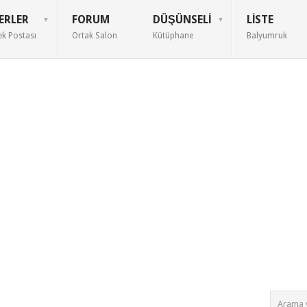
ERLER
FORUM
DÜŞÜNSELI
LISTE
ek Postası
Ortak Salon
Kütüphane
Balyumruk