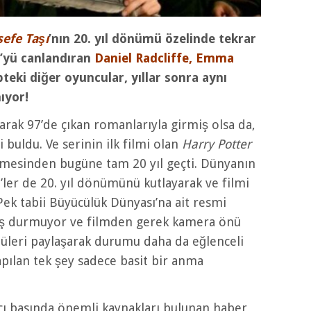
sefe Taşı
’nın 20. yıl dönümü özelinde tekrar
lü’yü canlandıran
Daniel Radcliffe, Emma
teki diğer oyuncular, yıllar sonra aynı
ıyor!
arak 97’de çıkan romanlarıyla girmiş olsa da,
buldu. Ve serinin ilk filmi olan
Harry Potter
irmesinden bugüne tam 20 yıl geçti. Dünyanın
ler de 20. yıl dönümünü kutlayarak ve filmi
 Pek tabii Büyücülük Dünyası’na ait resmi
oş durmuyor ve filmden gerek kamera önü
üleri paylaşarak durumu daha da eğlenceli
apılan tek şey sadece basit bir anma
cı basında önemli kaynakları bulunan haber