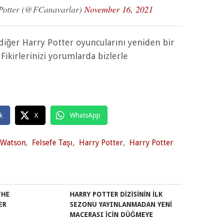
 Potter (@FCanavarlar)
November 16, 2021
e diğer Harry Potter oyuncularını yeniden bir
Fikirlerinizi yorumlarda bizlerle
k
X
WhatsApp
Watson
,
Felsefe Taşı
,
Harry Potter
,
Harry Potter
THE
HARRY POTTER DIZISININ İLK
ER
SEZONU YAYINLANMADAN YENI
MACERASI IÇIN DÜĞMEYE