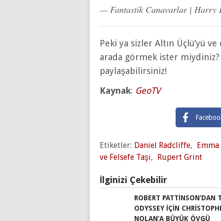
— Fantastik Canavarlar | Harry
Peki ya sizler Altın Üçlü’yü v
arada görmek ister miydiniz? 
paylaşabilirsiniz!
Kaynak
:
GeoTV
Faceboo
Etiketler:
Daniel Radcliffe
,
Emma 
ve Felsefe Taşı
,
Rupert Grint
İlginizi Çekebilir
ROBERT PATTINSON’DAN 
ODYSSEY IÇIN CHRISTOPH
NOLAN’A BÜYÜK ÖVGÜ