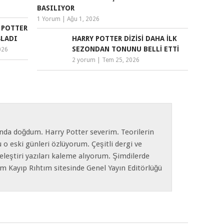
BASILIYOR
1 Yorum
|
Ağu 1, 2026
Y POTTER
ŞLADI
HARRY POTTER DIZISI DAHA İLK
SEZONDAN TONUNU BELLI ETTI
026
2 yorum
|
Tem 25, 2026
nda doğdum. Harry Potter severim. Teorilerin
o eski günleri özlüyorum. Çeşitli dergi ve
eleştiri yazıları kaleme alıyorum. Şimdilerde
m Kayıp Rıhtım sitesinde Genel Yayın Editörlüğü