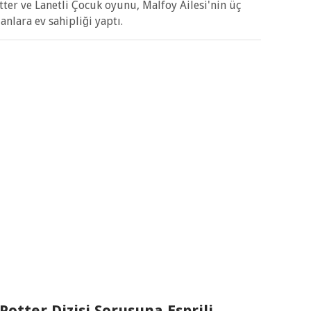
er ve Lanetli Çocuk oyunu, Malfoy Ailesi'nin üç
anlara ev sahipliği yaptı.
Potter Dizisi Sorusuna Esprili