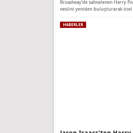
Broadway’de sahnelenen Harry Pott
neslini yeniden buluşturarak özel 
HABERLER
Jason Isaacs’ten Harry 