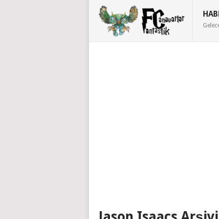
HAB
Gelec
Jason Isaacs Arşivi