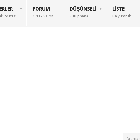
ERLER
FORUM
DÜŞÜNSELI
LISTE
ek Postası
Ortak Salon
Kütüphane
Balyumruk