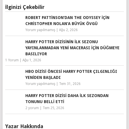
İlginizi Çekebilir
ROBERT PATTINSON’DAN THE ODYSSEY IÇIN
CHRISTOPHER NOLAN’A BÜYÜK ÖVGÜ
Yorum yapılmamış
|
Ağu 2, 2026
HARRY POTTER DIZISININ İLK SEZONU
YAYINLANMADAN YENI MACERASI IÇIN DÜĞMEYE
BASILIYOR
1 Yorum
|
Ağu 1, 2026
HBO DIZISI ÖNCESI HARRY POTTER ÇILGINLIĞI
YENIDEN BAŞLADI
Yorum yapılmamış
|
Tem 31, 2026
HARRY POTTER DIZISI DAHA İLK SEZONDAN
TONUNU BELLI ETTI
2 yorum
|
Tem 25, 2026
Yazar Hakkında