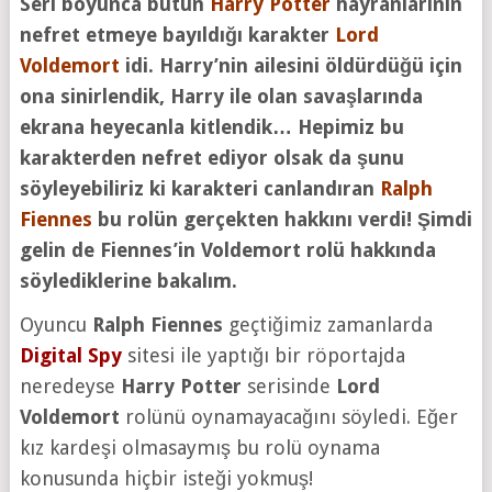
Seri boyunca bütün
Harry Potter
hayranlarının
nefret etmeye bayıldığı karakter
Lord
Voldemort
idi. Harry’nin ailesini öldürdüğü için
ona sinirlendik, Harry ile olan savaşlarında
ekrana heyecanla kitlendik… Hepimiz bu
karakterden nefret ediyor olsak da şunu
söyleyebiliriz ki karakteri canlandıran
Ralph
Fiennes
bu rolün gerçekten hakkını verdi! Şimdi
gelin de Fiennes’in Voldemort rolü hakkında
söylediklerine bakalım.
Oyuncu
Ralph Fiennes
geçtiğimiz zamanlarda
Digital Spy
sitesi ile yaptığı bir röportajda
neredeyse
Harry Potter
serisinde
Lord
Voldemort
rolünü oynamayacağını söyledi. Eğer
kız kardeşi olmasaymış bu rolü oynama
konusunda hiçbir isteği yokmuş!