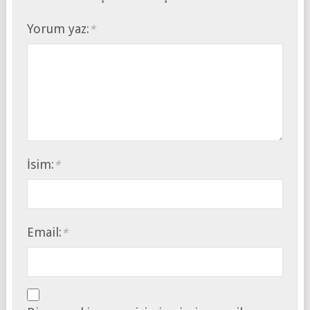
Yorum yaz:
*
İsim:
*
Email:
*