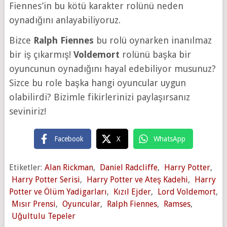
Fiennes’in bu kötü karakter rolünü neden
oynadığını anlayabiliyoruz.
Bizce
Ralph Fiennes
bu rolü oynarken inanılmaz
bir iş çıkarmış!
Voldemort
rolünü başka bir
oyuncunun oynadığını hayal edebiliyor musunuz?
Sizce bu role başka hangi oyuncular uygun
olabilirdi? Bizimle fikirlerinizi paylaşırsanız
seviniriz!
Facebook
X
WhatsApp
Etiketler:
Alan Rickman
,
Daniel Radcliffe
,
Harry Potter
,
Harry Potter Serisi
,
Harry Potter ve Ateş Kadehi
,
Harry
Potter ve Ölüm Yadigarları
,
Kızıl Ejder
,
Lord Voldemort
,
Mısır Prensi
,
Oyuncular
,
Ralph Fiennes
,
Ramses
,
Uğultulu Tepeler