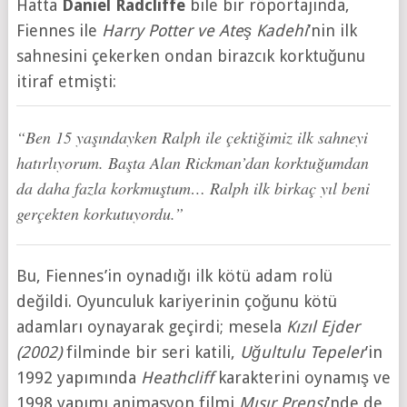
Hatta
Daniel Radcliffe
bile bir röportajında,
Fiennes ile
Harry Potter ve Ateş Kadehi
’nin ilk
sahnesini çekerken ondan birazcık korktuğunu
itiraf etmişti:
“Ben 15 yaşındayken Ralph ile çektiğimiz ilk sahneyi
hatırlıyorum. Başta Alan Rickman’dan korktuğumdan
da daha fazla korkmuştum… Ralph ilk birkaç yıl beni
gerçekten korkutuyordu.”
Bu, Fiennes’in oynadığı ilk kötü adam rolü
değildi. Oyunculuk kariyerinin çoğunu kötü
adamları oynayarak geçirdi; mesela
Kızıl Ejder
(2002)
filminde bir seri katili,
Uğultulu Tepeler
’in
1992 yapımında
Heathcliff
karakterini oynamış ve
1998 yapımı animasyon filmi
Mısır Prensi
’nde de