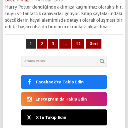
Harry Potter dendiğinde aklımıza kaçınılmaz olarak sihir,
büyü ve fantastik canavarlar geliyor. Kitap sayfalarındaki
sözcüklerin hayal alemimizde detaylı olarak oluşması bir
edebi başarı olsa da bunların ekranlara aktarılması
Yazı
1
2
3
…
12
Geri
sayfalaması
Facebook’ta Takip Edin
Instagram’da Takip Edin
X
X’te Takip Edin