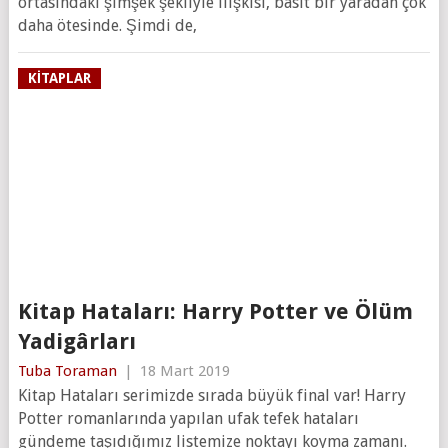
ortasındaki şimşek şekliyle ilişkisi, basit bir yaradan çok
daha ötesinde. Şimdi de,
KITAPLAR
Kitap Hataları: Harry Potter ve Ölüm
Yadigârları
Tuba Toraman
|
18 Mart 2019
Kitap Hataları serimizde sırada büyük final var! Harry
Potter romanlarında yapılan ufak tefek hataları
gündeme taşıdığımız listemize noktayı koyma zamanı.