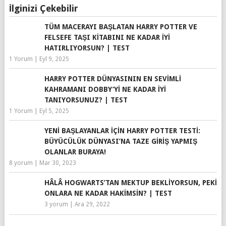
İlginizi Çekebilir
TÜM MACERAYI BAŞLATAN HARRY POTTER VE
FELSEFE TAŞI KITABINI NE KADAR İYI
HATIRLIYORSUN? | TEST
1 Yorum
|
Eyl 9, 2025
HARRY POTTER DÜNYASININ EN SEVIMLI
KAHRAMANI DOBBY’YI NE KADAR İYI
TANIYORSUNUZ? | TEST
1 Yorum
|
Eyl 5, 2025
YENI BAŞLAYANLAR IÇIN HARRY POTTER TESTI:
BÜYÜCÜLÜK DÜNYASI’NA TAZE GIRIŞ YAPMIŞ
OLANLAR BURAYA!
8 yorum
|
Mar 30, 2023
HÂLÂ HOGWARTS’TAN MEKTUP BEKLIYORSUN, PEKI
ONLARA NE KADAR HAKIMSIN? | TEST
3 yorum
|
Ara 29, 2022