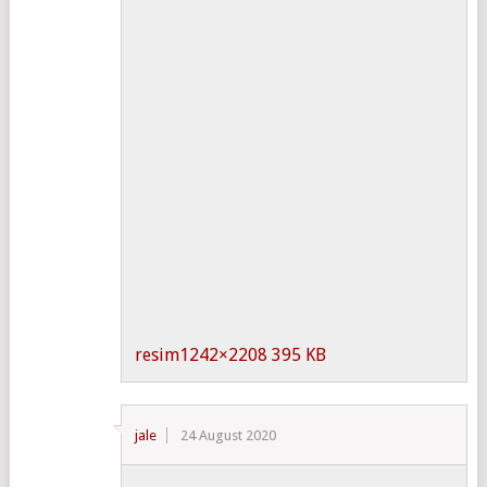
resim
1242×2208 395 KB
jale
24 August 2020