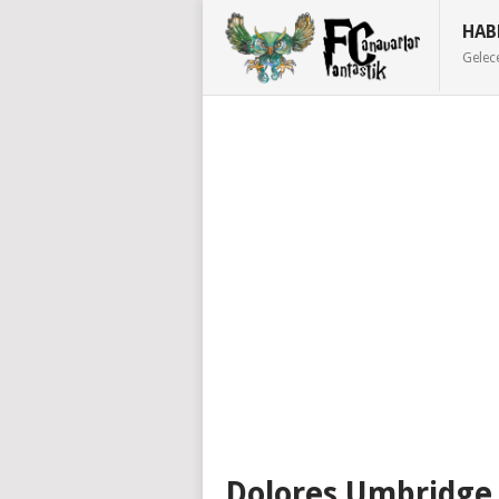
HAB
Gelec
Dolores Umbridge 