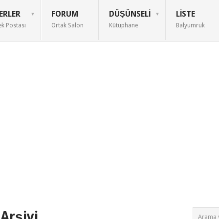
ERLER
FORUM
DÜŞÜNSELI
LISTE
ek Postası
Ortak Salon
Kütüphane
Balyumruk
Arşivi