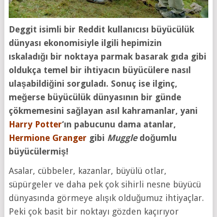
Deggit isimli bir Reddit kullanıcısı büyücülük
dünyası ekonomisiyle ilgili hepimizin
ıskaladığı bir noktaya parmak basarak gıda gibi
oldukça temel bir ihtiyacın büyücülere nasıl
ulaşabildiğini sorguladı. Sonuç ise ilginç,
meğerse büyücülük dünyasının bir günde
çökmemesini sağlayan asıl kahramanlar, yani
Harry Potter
‘ın pabucunu dama atanlar,
Hermione Granger
gibi
Muggle
doğumlu
büyücülermiş!
Asalar, cübbeler, kazanlar, büyülü otlar,
süpürgeler ve daha pek çok sihirli nesne büyücü
dünyasında görmeye alışık olduğumuz ihtiyaçlar.
Peki çok basit bir noktayı gözden kaçırıyor