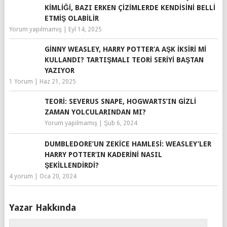
KIMLIĞI, BAZI ERKEN ÇIZIMLERDE KENDISINI BELLI
ETMIŞ OLABILIR
Yorum yapılmamış
|
Eyl 14, 2025
GINNY WEASLEY, HARRY POTTER’A AŞK İKSIRI MI
KULLANDI? TARTIŞMALI TEORI SERIYI BAŞTAN
YAZIYOR
1 Yorum
|
Haz 21, 2025
TEORI: SEVERUS SNAPE, HOGWARTS’IN GIZLI
ZAMAN YOLCULARINDAN MI?
Yorum yapılmamış
|
Şub 6, 2024
DUMBLEDORE’UN ZEKICE HAMLESI: WEASLEY’LER
HARRY POTTER’IN KADERINI NASIL
ŞEKILLENDIRDI?
4 yorum
|
Oca 20, 2024
Yazar Hakkında