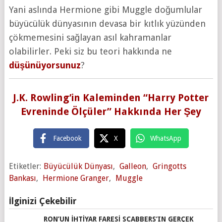
Yani aslında Hermione gibi Muggle doğumlular
büyücülük dünyasının devasa bir kıtlık yüzünden
çökmemesini sağlayan asıl kahramanlar
olabilirler. Peki siz bu teori hakkında ne
düşünüyorsunuz
?
J.K. Rowling’in Kaleminden “Harry Potter
Evreninde Ölçüler” Hakkında Her Şey
Facebook
X
WhatsApp
Etiketler:
Büyücülük Dünyası
,
Galleon
,
Gringotts
Bankası
,
Hermione Granger
,
Muggle
İlginizi Çekebilir
RON’UN İHTIYAR FARESI SCABBERS’IN GERÇEK