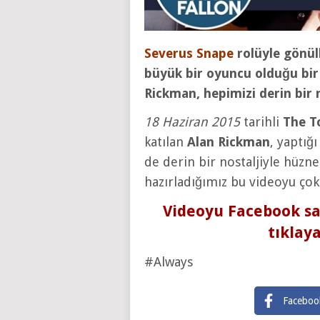
Severus Snape
rolüyle gönül
büyük bir oyuncu olduğu bir
Rickman, hepimizi derin bir 
18 Haziran 2015
tarihli
The T
katılan
Alan Rickman
, yaptığ
de derin bir nostaljiyle hüzne 
hazırladığımız bu videoyu çok
Videoyu Facebook s
tıklaya
#Always
Faceboo