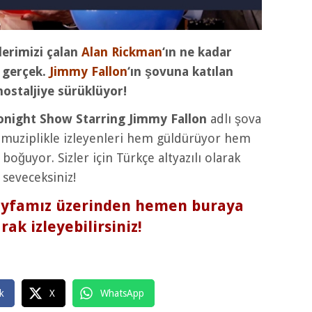
lerimizi çalan
Alan Rickman
‘ın ne kadar
 gerçek.
Jimmy Fallon
‘ın şovuna katılan
nostaljiye sürüklüyor!
onight Show Starring Jimmy Fallon
adlı şova
ı muziplikle izleyenleri hem güldürüyor hem
boğuyor. Sizler için Türkçe altyazılı olarak
 seveceksiniz!
ayfamız üzerinden hemen buraya
rak izleyebilirsiniz!
k
X
WhatsApp