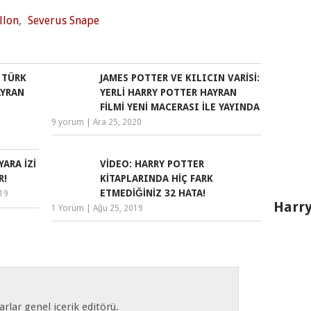
llon
,
Severus Snape
 TÜRK
JAMES POTTER VE KILICIN VARISI:
AYRAN
YERLI HARRY POTTER HAYRAN
N
FILMI YENI MACERASI ILE YAYINDA
9 yorum
|
Ara 25, 2020
YARA İZI
VIDEO: HARRY POTTER
R!
KITAPLARINDA HIÇ FARK
ETMEDIĞINIZ 32 HATA!
019
Harry
1 Yorum
|
Ağu 25, 2019
rlar genel içerik editörü.