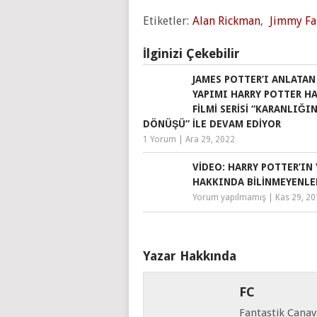
Etiketler:
Alan Rickman
,
Jimmy Fa
İlginizi Çekebilir
JAMES POTTER’I ANLATAN
YAPIMI HARRY POTTER H
FILMI SERISI “KARANLIĞI
DÖNÜŞÜ” ILE DEVAM EDIYOR
1 Yorum
|
Ara 29, 2022
VIDEO: HARRY POTTER’IN 
HAKKINDA BILINMEYENLE
Yorum yapılmamış
|
Kas 29, 2
Yazar Hakkında
FC
Fantastik Canava