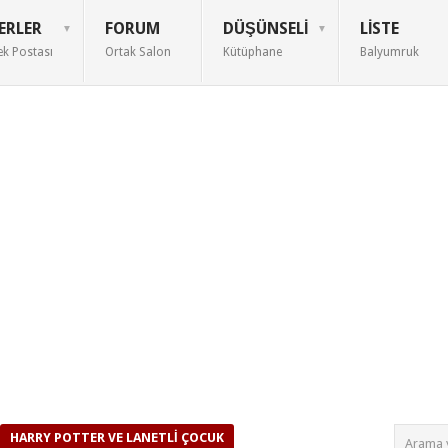
ERLER
FORUM
DÜŞÜNSELI
LISTE
ek Postası
Ortak Salon
Kütüphane
Balyumruk
HARRY POTTER VE LANETLI ÇOCUK