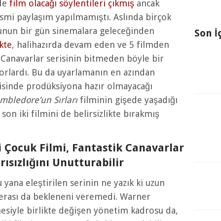
 de
film olacağı söylentileri çıkmış
ancak
smi paylaşım yapılmamıştı. Aslında birçok
unun bir gün sinemalara geleceğinden
Son İ
kte
, halihazırda devam eden ve 5 filmden
 Canavarlar serisinin bitmeden böyle bir
rlardı. Bu da uyarlamanın en azından
risinde prodüksiyona hazır olmayacağı
mbledore’un Sırları
filminin gişede yaşadığı
 son iki filmini de belirsizlikte bırakmış
i Çocuk Filmi, Fantastik Canavarlar
rısızlığını Unutturabilir
 yana eleştirilen serinin ne yazık ki uzun
erası da bekleneni veremedi. Warner
mesiyle birlikte değişen yönetim kadrosu da,