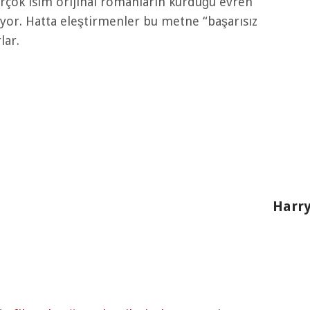
rçok isim orijinal romanların kurduğu evren
yor. Hatta eleştirmenler bu metne “başarısız
lar.
Harry