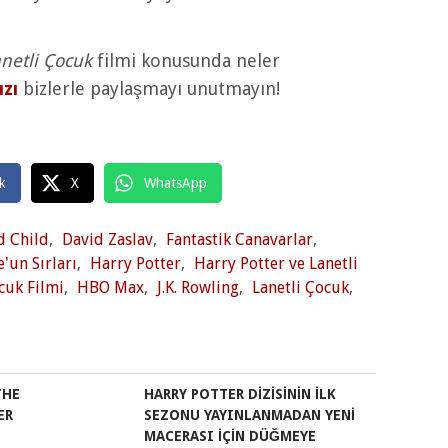
anetli Çocuk
filmi konusunda neler
ızı
bizlerle paylaşmayı unutmayın!
k
X
WhatsApp
d Child
,
David Zaslav
,
Fantastik Canavarlar
,
'un Sırları
,
Harry Potter
,
Harry Potter ve Lanetli
cuk Filmi
,
HBO Max
,
J.K. Rowling
,
Lanetli Çocuk
,
THE
HARRY POTTER DIZISININ İLK
ER
SEZONU YAYINLANMADAN YENI
MACERASI IÇIN DÜĞMEYE