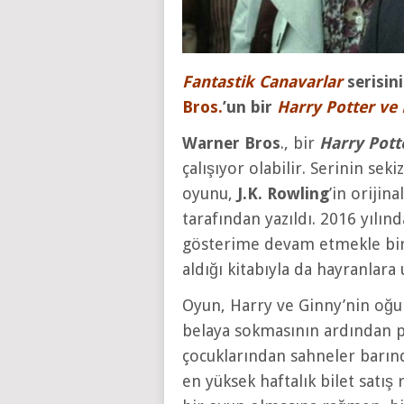
Fantastik Canavarlar
serisini
Bros.
’un bir
Harry Potter ve 
Warner Bros
., bir
Harry Pott
çalışıyor olabilir. Serinin sek
oyunu,
J.K. Rowling
’in orijin
tarafından yazıldı. 2016 yılın
gösterime devam etmekle birli
aldığı kitabıyla da hayranlara 
Oyun, Harry ve Ginny’nin oğul
belaya sokmasının ardından p
çocuklarından sahneler barın
en yüksek haftalık bilet satı