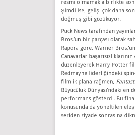
resmi olmamakla birlikte son 
Şimdi ise, gelişi çok daha s
doğmuş gibi gözüküyor.
Puck News tarafından yayınla
Bros.’un bir parçası olarak sa
Rapora göre, Warner Bros.’un
Canavarlar başarısızlıklarını
düzenleyerek Harry Potter fil
Redmayne liderliğindeki spin-
filmlik plana rağmen,
Fantast
Büyücülük Dünyası’ndaki en dü
performans gösterdi. Bu finans
konusunda da yöneltilen eleşt
seriden ziyade sonrasına dik