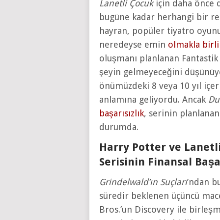
Lanetli Çocuk
için daha önce
bugüne kadar herhangi bir re
hayran, popüler tiyatro oyun
neredeyse emin
olmakla birli
oluşmanı planlanan Fantastik
şeyin gelmeyeceğini düşünüyo
önümüzdeki 8 veya 10 yıl içe
anlamına geliyordu. Ancak
Du
başarısızlık
, serinin planlanan
durumda.
Harry Potter ve Lanetl
Serisinin Finansal Başa
Grindelwald’ın Suçları
’ndan bu
süredir beklenen üçüncü mac
Bros.’un Discovery ile birleş