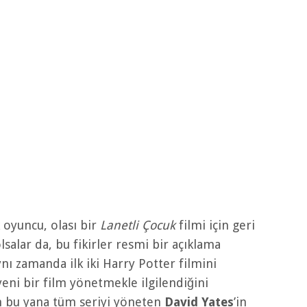
k oyuncu, olası bir
Lanetli Çocuk
filmi için geri
salar da, bu fikirler resmi bir açıklama
ynı zamanda ilk iki Harry Potter filmini
yeni bir film yönetmekle ilgilendiğini
n bu yana tüm seriyi yöneten
David Yates
’in