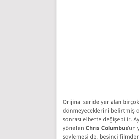
Orijinal seride yer alan birço
dönmeyeceklerini belirtmiş ol
sonrası elbette değişebilir. A
yöneten
Chris Columbus
’un 
söylemesi de, beşinci filmde