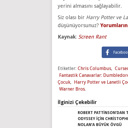
yerini almasını sağlayabilir.
Siz olası bir
Harry Potter ve L
düşünüyorsunuz?
Yorumların
Kaynak
:
Screen Rant
Faceboo
Etiketler:
Chris Columbus
,
Curse
Fantastik Canavarlar: Dumbledore
Çocuk
,
Harry Potter ve Lanetli Ço
Warner Bros.
İlginizi Çekebilir
ROBERT PATTINSON’DAN 
ODYSSEY IÇIN CHRISTOPH
NOLAN’A BÜYÜK ÖVGÜ