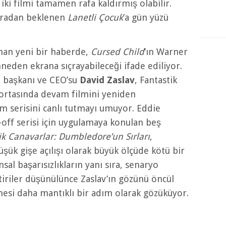
iki filmi tamamen rafa kaldırmış olabilir.
onradan beklenen
Lanetli Çocuk
’a gün yüzü
nan yeni bir haberde,
Cursed Child
’ın Warner
hneden ekrana sıçrayabileceği ifade ediliyor.
 başkanı ve CEO’su
David Zaslav
, Fantastik
n ortasında devam filmini yeniden
m serisini canlı tutmayı umuyor. Eddie
off serisi için uygulamaya konulan beş
ik Canavarlar: Dumbledore’un Sırları
,
şük gişe açılışı olarak büyük ölçüde kötü bir
al başarısızlıkların yanı sıra, senaryo
iriler düşünülünce Zaslav’ın gözünü öncül
mesi daha mantıklı bir adım olarak gözüküyor.