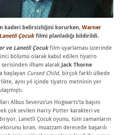
n kaderi belirsizliğini korurken,
Warner
Lanetli Çocuk
filmi planladığı bildirildi.
er ve Lanetli Çocuk
film uyarlaması üzerinde
izinci bölümü olarak kabul edilen tiyatro
al serisinden ilham alarak
Jack Thorne
da başlayan
Cursed Child
, birçok farklı ülkede
kte, aynı yıl içinde tiyatro metninin yer
ulaşmıştı.
ları Albus Severus’un Hogwarts’ta başını
ek çok sevilen Harry Potter karakteri ve
dırıyor. Lanetli Çocuk oyunu, tüm zamanların
ş rekorunu kıran, muazzam derecede başarılı