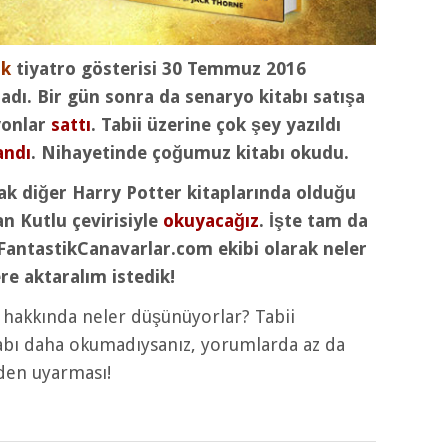
uk
tiyatro gösterisi 30 Temmuz 2016
adı. Bir gün sonra da senaryo kitabı satışa
lyonlar
sattı
. Tabii üzerine çok şey yazıldı
andı
. Nihayetinde çoğumuz kitabı okudu.
ak diğer Harry Potter kitaplarında olduğu
n Kutlu çevirisiyle
okuyacağız
. İşte tam da
antastikCanavarlar.com ekibi olarak neler
e aktaralım istedik!
 hakkında neler düşünüyorlar? Tabii
tabı daha okumadıysanız, yorumlarda az da
zden uyarması!