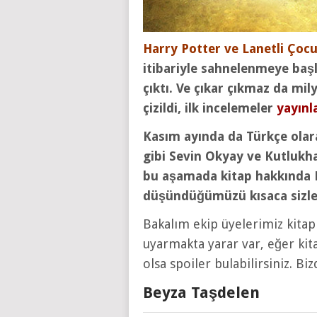
Harry Potter ve Lanetli Çoc
itibariyle sahnelenmeye başl
çıktı. Ve çıkar çıkmaz da mi
çizildi, ilk incelemeler
yayınl
Kasım ayında da Türkçe olar
gibi Sevin Okyay ve Kutlukha
bu aşamada kitap hakkında F
düşündüğümüzü kısaca sizler
Bakalım ekip üyelerimiz kitap
uyarmakta yarar var, eğer ki
olsa spoiler bulabilirsiniz. Bi
Beyza Taşdelen