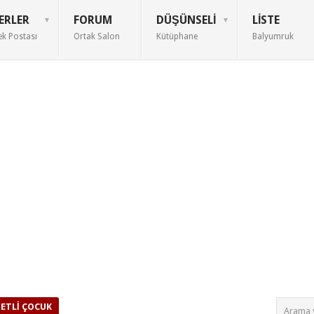
ERLER
FORUM
DÜŞÜNSELI
LISTE
ek Postası
Ortak Salon
Kütüphane
Balyumruk
NETLI ÇOCUK