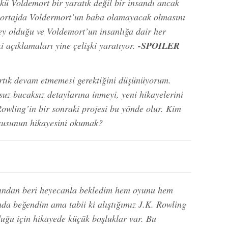
kü Voldemort bir yaratık değil bir insandı ancak
öportajda Voldermort’un baba olamayacak olmasını
ey olduğu ve Voldemort’un insanlığa dair her
 açıklamaları yine çelişki yaratıyor.
-SPOILER
rtık devam etmemesi gerektiğini düşünüyorum.
uz bucaksız detaylarına inmeyi, yeni hikayelerini
wling’in bir sonraki projesi bu yönde olur. Kim
ucusunun hikayesini okumak?
ığından beri heyecanla bekledim hem oyunu hem
a beğendim ama tabii ki alıştığımız J.K. Rowling
uğu için hikayede küçük boşluklar var. Bu