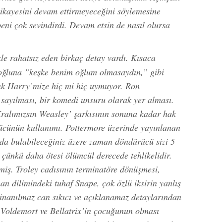
ikayesini devam ettirmeyeceğini söylemesine
ni çok sevindirdi. Devam etsin de nasıl olursa
le rahatsız eden birkaç detay vardı. Kısaca
oğluna ”keşke benim oğlum olmasaydın,” gibi
dık Harry’mize hiç mi hiç uymuyor. Ron
sayılması, bir komedi unsuru olarak yer alması.
ralımızsın Weasley’ şarkısının sonuna kadar hak
ücünün kullanımı. Pottermore üzerinde yayınlanan
 bulabileceğiniz üzere zaman döndürücü sizi 5
 çünkü daha ötesi ölümcül derecede tehlikelidir.
miş. Troley cadısının terminatöre dönüşmesi,
 dilimindeki tuhaf Snape, çok özlü iksirin yanlış
 inanılmaz can sıkıcı ve açıklanamaz detaylarından
 Voldemort ve Bellatrix’in çocuğunun olması