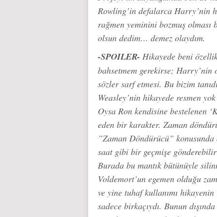
Rowling’in defalarca Harry’nin h
rağmen yeminini bozmuş olması be
olsun dedim… demez olaydım.
-SPOILER-
Hikayede beni özellik
bahsetmem gerekirse; Harry’nin 
sözler sarf etmesi. Bu bizim tanı
Weasley’nin hikayede resmen yok 
Oysa Ron kendisine bestelenen ‘K
eden bir karakter. Zaman döndür
”Zaman Döndürücü” konusunda da
saat gibi bir geçmişe gönderebilir
Burada bu mantık bütünüyle silin
Voldemort’un egemen olduğu zaman
ve yine tuhaf kullanımı hikayenin
sadece birkaçıydı. Bunun dışında