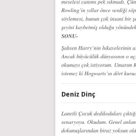
meselesi canımı pek sıkmadı. Çün
Rowling’in yıllar önce verdiği r
söylemesi, bunun çok insani bir ş
şeyini kaybetmiş olduğu yönündeki
SONU-
Şahsen Harry’nin hikayelerinin a
Ancak büyücülük dünyasının o uçs
okumayı çok istiyorum. Umarım Ro
istemez ki Hogwarts’ın dört kur
Deniz Dinç
Lanetli Çocuk dedikoduları çıkt
senaryoyu. Okudum. Genel anlamd
dokunuşlarından biraz yoksun old