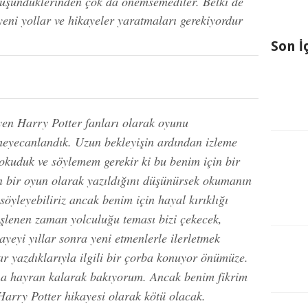
düşündüklerinden çok da önemsemediler. Belki de
, yeni yollar ve hikayeler yaratmaları gerekiyordur
Son İ
yen Harry Potter fanları olarak oyunu
eyecanlandık. Uzun bekleyişin ardından izleme
okuduk ve söylemem gerekir ki bu benim için bir
un bir oyun olarak yazıldığını düşünürsek okumanın
öyleyebiliriz ancak benim için hayal kırıklığı
işlenen zaman yolculuğu teması bizi çekecek,
ayeyi yıllar sonra yeni etmenlerle ilerletmek
r yazdıklarıyla ilgili bir çorba konuyor önümüze.
rına hayran kalarak bakıyorum. Ancak benim fikrim
 Harry Potter hikayesi olarak kötü olacak.