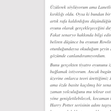
Üzülerek söylüyorum ama Lanetli
kırıklığı oldu. Oysa ki bundan bi
artık rafa kaldırdığını düşündüğü
oyunu olarak gerçekleşeceğini duy
Fakat senaryo hakkında bilgi edi
beliren düşünce bu oyunun Rowli
oturduğundaysa okuduğum şeyin H
gözümde canlandıramıyordum.
Bunu gerçekten tiyatro oyununu 
bağlamak istiyorum. Ancak bugün b
üzerine onlarca teori ürettiğimiz 
ama özde basite kaçılmış bir sen
zaman yolculuğunu mu tekrar ısı
yöne genişletilebilecek, kocaman
Harry Potter serisinin adını taşıy