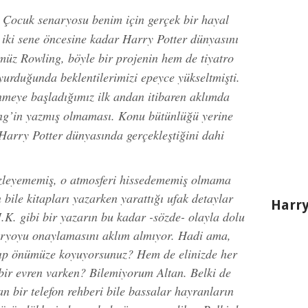
 Çocuk senaryosu benim için gerçek bir hayal
r iki sene öncesine kadar Harry Potter dünyasını
müz Rowling, böyle bir projenin hem de tiyatro
urduğunda beklentilerimizi epeyce yükseltmişti.
nmeye başladığımız ilk andan itibaren aklımda
ng’in yazmış olmaması. Konu bütünlüğü yerine
arry Potter dünyasında gerçekleştiğini dahi
izleyememiş, o atmosferi hissedememiş olmama
ile kitapları yazarken yarattığı ufak detaylar
Harry
J.K. gibi bir yazarın bu kadar -sözde- olayla dolu
aryoyu onaylamasını aklım almıyor. Hadi ama,
tıp önümüze koyuyorsunuz? Hem de elinizde her
 bir evren varken? Bilemiyorum Altan. Belki de
an bir telefon rehberi bile bassalar hayranların