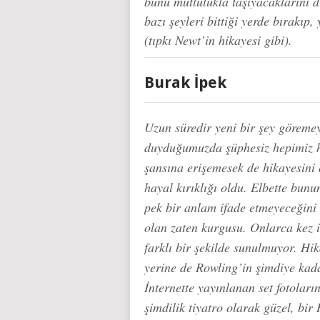
bunu mutlulukla taşıyacaklarını 
bazı şeyleri bittiği yerde bırakıp
(tıpkı Newt’in hikayesi gibi).
Burak İpek
Uzun süredir yeni bir şey göreme
duyduğumuzda şüphesiz hepimiz h
şansına erişemesek de hikayesini 
hayal kırıklığı oldu. Elbette bun
pek bir anlam ifade etmeyeceğini s
olan zaten kurgusu. Onlarca kez 
farklı bir şekilde sunulmuyor. Hik
yerine de Rowling’in şimdiye kada
İnternette yayınlanan set fotola
şimdilik tiyatro olarak güzel, bir