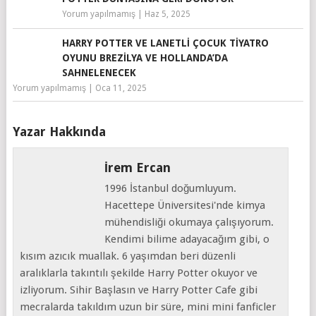
Yorum yapılmamış
|
Haz 5, 2025
HARRY POTTER VE LANETLI ÇOCUK TIYATRO
OYUNU BREZILYA VE HOLLANDA’DA
SAHNELENECEK
Yorum yapılmamış
|
Oca 11, 2025
Yazar Hakkında
İrem Ercan
1996 İstanbul doğumluyum.
Hacettepe Üniversitesi'nde kimya
mühendisliği okumaya çalışıyorum.
Kendimi bilime adayacağım gibi, o
kısım azıcık muallak. 6 yaşımdan beri düzenli
aralıklarla takıntılı şekilde Harry Potter okuyor ve
izliyorum. Sihir Başlasın ve Harry Potter Cafe gibi
mecralarda takıldım uzun bir süre, mini mini fanficler