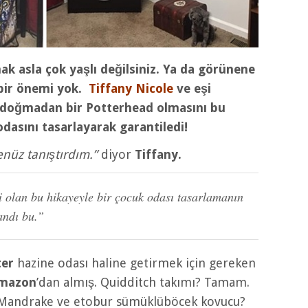
k asla çok yaşlı değilsiniz. Ya da görünene
 bir önemi yok.
Tiffany Nicole
ve eşi
 doğmadan bir Potterhead olmasını bu
dasını tasarlayarak garantiledi!
enüz tanıştırdım.”
diyor
Tiffany.
 olan bu hikayeyle bir çocuk odası tasarlamanın
andı bu.”
ter
hazine odası haline getirmek için gereken
mazon
’dan almış. Quidditch takımı? Tamam.
Mandrake ve etobur sümüklüböcek kovucu?