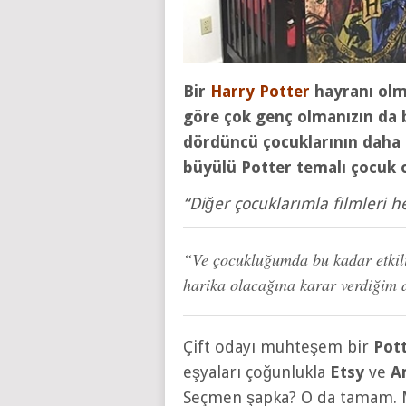
Bir
Harry Potter
hayranı olma
göre çok genç olmanızın da
dördüncü çocuklarının daha
büyülü Potter temalı çocuk o
“Diğer çocuklarımla filmleri h
“Ve çocukluğumda bu kadar etkili
harika olacağına karar verdiğim 
Çift odayı muhteşem bir
Pot
eşyaları çoğunlukla
Etsy
ve
A
Seçmen şapka? O da tamam. 