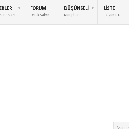
ERLER
FORUM
DÜŞÜNSELI
LISTE
ek Postası
Ortak Salon
Kütüphane
Balyumruk