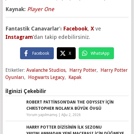
Kaynak:
Player One
Fantastik Canavarlar
’ı
Facebook
,
X
ve
Instagram
’dan takip edebilirsiniz.
Facebook
X
WhatsApp
Etiketler:
Avalanche Studios
,
Harry Potter
,
Harry Potter
Oyunları
,
Hogwarts Legacy
,
Kapak
İlginizi Çekebilir
ROBERT PATTINSON’DAN THE ODYSSEY IÇIN
CHRISTOPHER NOLAN’A BÜYÜK ÖVGÜ
Yorum yapılmamış
|
Ağu 2, 2026
HARRY POTTER DIZISININ İLK SEZONU
YAYINLANMADAN YENI MACERASI IÇIN DÜĞMEYE