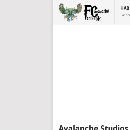
HAB
Gelec
Avalanche Studios 