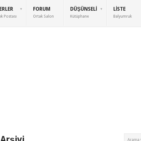
ERLER
FORUM
DÜŞÜNSELI
LISTE
ek Postası
Ortak Salon
Kütüphane
Balyumruk
Arşivi