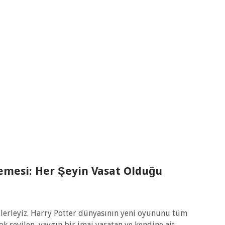
emesi: Her Şeyin Vasat Olduğu
3
zlerleyiz. Harry Potter dünyasının yeni oyununu tüm
ok sevilen, yaygın bir imaj yaratan ve kendine ait