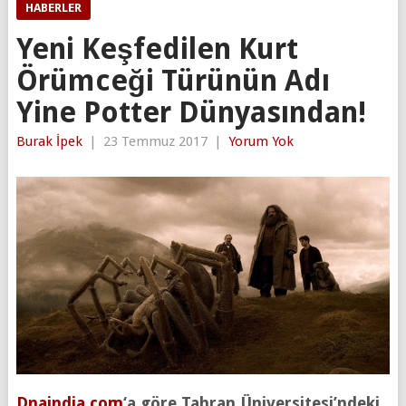
HABERLER
Yeni Keşfedilen Kurt
Örümceği Türünün Adı
Yine Potter Dünyasından!
Burak İpek
|
23 Temmuz 2017
|
Yorum Yok
Dnaindia.com
‘a göre Tahran Üniversitesi’ndeki