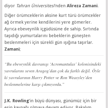
diyor
Tahran Üniversitesi
‘nden
Alireza Zamani
.
Diğer örümceklerin aksine kurt türü örümcekler
ağ örmek yerine kendilerini yere gömerler.
Ayrıca ebeveynlik içgüdüsüne de sahip. Sırtında
taşıdığı yumurtalarını bebeklerin güneşten
beslenmeleri için sürekli gün ışığına taşırlar.
Zamani
;
“Bu ebeveynlik davranışı ‘Acromantulas’ kolonisindeki
yavrularını seven Aragog’dan çok da farklı değil. Öyle
ki yavrularının Harry Potter ve Ron Weasyley’den
beslenmelerine karşı çıkmıyordu.”
J.K. Rowling
‘in büyü dünyası, günümüz için bir
esin kaynağı olmaya devam ediyor. Bakalım