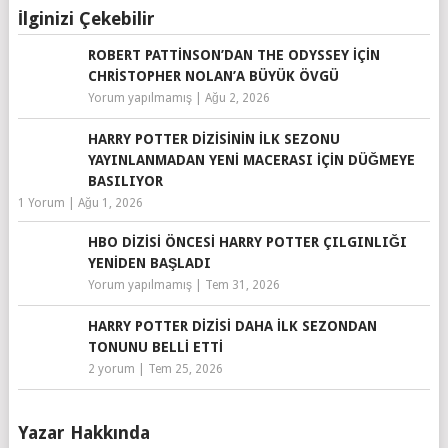
İlginizi Çekebilir
ROBERT PATTINSON’DAN THE ODYSSEY IÇIN
CHRISTOPHER NOLAN’A BÜYÜK ÖVGÜ
Yorum yapılmamış
|
Ağu 2, 2026
HARRY POTTER DIZISININ İLK SEZONU
YAYINLANMADAN YENI MACERASI IÇIN DÜĞMEYE
BASILIYOR
1 Yorum
|
Ağu 1, 2026
HBO DIZISI ÖNCESI HARRY POTTER ÇILGINLIĞI
YENIDEN BAŞLADI
Yorum yapılmamış
|
Tem 31, 2026
HARRY POTTER DIZISI DAHA İLK SEZONDAN
TONUNU BELLI ETTI
2 yorum
|
Tem 25, 2026
Yazar Hakkında