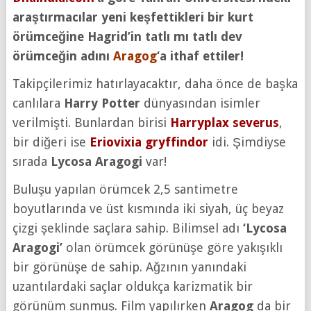
araştırmacılar yeni keşfettikleri bir kurt
örümceğine Hagrid’in tatlı mı tatlı dev
örümceğin adını
Aragog
‘a ithaf ettiler!
Takipçilerimiz hatırlayacaktır, daha önce de başka
canlılara
Harry Potter
dünyasından isimler
verilmişti. Bunlardan birisi
Harryplax severus
,
bir diğeri ise
Eriovixia gryffindor
idi. Şimdiyse
sırada
Lycosa Aragogi
var!
Buluşu yapılan örümcek 2,5 santimetre
boyutlarında ve üst kısmında iki siyah, üç beyaz
çizgi şeklinde saçlara sahip. Bilimsel adı
‘Lycosa
Aragogi’
olan örümcek görünüşe göre yakışıklı
bir görünüşe de sahip. Ağzının yanındaki
uzantılardaki saçlar oldukça karizmatik bir
görünüm sunmuş. Film yapılırken
Aragog
da bir