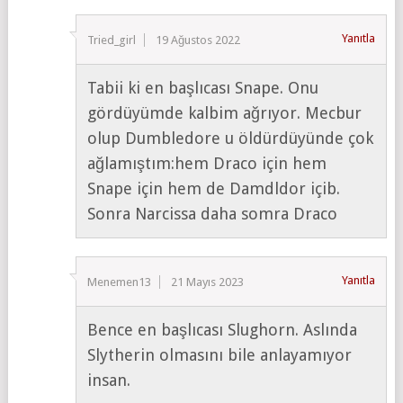
Yanıtla
Tried_girl
19 Ağustos 2022
Tabii ki en başlıcası Snape. Onu
gördüyümde kalbim ağrıyor. Mecbur
olup Dumbledore u öldürdüyünde çok
ağlamıştım:hem Draco için hem
Snape için hem de Damdldor içib.
Sonra Narcissa daha somra Draco
Yanıtla
Menemen13
21 Mayıs 2023
Bence en başlıcası Slughorn. Aslında
Slytherin olmasını bile anlayamıyor
insan.