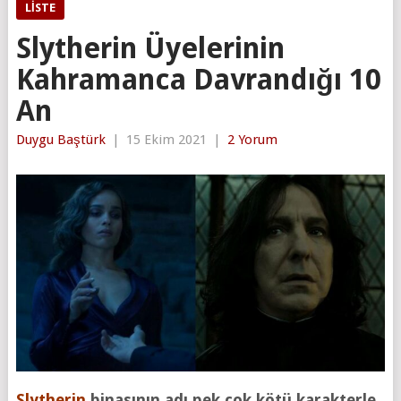
LISTE
Slytherin Üyelerinin
Kahramanca Davrandığı 10
An
Duygu Baştürk
|
15 Ekim 2021
|
2 Yorum
Slytherin
binasının adı pek çok kötü karakterle