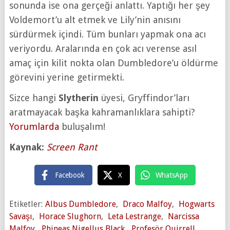
sonunda ise ona gerçeği anlattı. Yaptığı her şey
Voldemort’u alt etmek ve Lily’nin anısını
sürdürmek içindi. Tüm bunları yapmak ona acı
veriyordu. Aralarında en çok acı verense asıl
amaç için kilit nokta olan Dumbledore’u öldürme
görevini yerine getirmekti.
Sizce hangi
Slytherin
üyesi, Gryffindor’ları
aratmayacak başka kahramanlıklara sahipti?
Yorumlarda
buluşalım!
Kaynak:
Screen Rant
Facebook
X
WhatsApp
Etiketler:
Albus Dumbledore
,
Draco Malfoy
,
Hogwarts
Savaşı
,
Horace Slughorn
,
Leta Lestrange
,
Narcissa
Malfoy
,
Phineas Nigellus Black
,
Profesör Quirrell
,