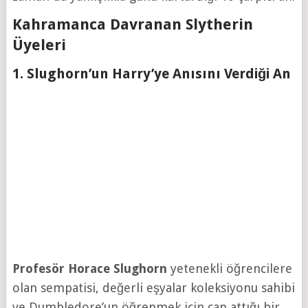
Kahramanca Davranan Slytherin
Üyeleri
1. Slughorn’un Harry’ye Anısını Verdiği An
Profesör Horace Slughorn
yetenekli öğrencilere
olan sempatisi, değerli eşyalar koleksiyonu sahibi
ve Dumbledore’un öğrenmek için can attığı bir