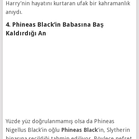
Harry’nin hayatını kurtaran ufak bir kahramanlık
anıydı.
4. Phineas Black’in Babasına Baş
Kaldırdığı An
Yüzde yüz doğrulanmamış olsa da Phineas
Nigellus Black’in oğlu
Phineas Black
’in, Slytherin
binasına seçildiği tahmin ediliyor. Böylece nefret