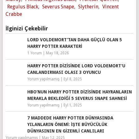
Regulus Black
,
Severus Snape
,
Slytherin
,
Vincent
Crabbe
İlginizi Çekebilir
LORD VOLDEMORT’TAN DAHA GÜÇLÜ OLAN 5
HARRY POTTER KARAKTERI
1 Yorum
|
May 18, 2026
HARRY POTTER DIZISINDE LORD VOLDEMORT’U
CANLANDIRMASI OLASI 3 OYUNCU
Yorum yapılmamış
|
Eyl 8, 2025
HBO’NUN HARRY POTTER DIZISINDE HAYRANLARIN
MERAKLA BEKLEDIĞI 5 SEVERUS SNAPE SAHNESI
Yorum yapılmamış
|
Eyl 1, 2025
7 MADDEDE HARRY POTTER DÜNYASINDA
YILANLARIN ÖNEMI: İŞTE BÜYÜCÜLÜK
DÜNYASININ EN GIZEMLI CANLILARI
Yorum yapılmamış
|
May 12, 2025