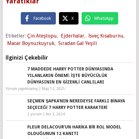
Yaratıklar
Facebook
X
WhatsApp
Etiketler:
Çin Ateştopu
,
Ejderhalar
,
İsveç Kısaburnu
,
Macar Boynuzkuyruk
,
Sıradan Gal Yeşili
İlginizi Çekebilir
7 MADDEDE HARRY POTTER DÜNYASINDA
YILANLARIN ÖNEMI: İŞTE BÜYÜCÜLÜK
DÜNYASININ EN GIZEMLI CANLILARI
Yorum yapılmamış
|
May 12, 2025
SEÇMEN ŞAPKA’NIN NEREDEYSE FARKLI BINAYA
SEÇECEĞI 7 HARRY POTTER KARAKTERI
2 yorum
|
Nis 3, 2024
FLEUR DELACOUR’UN HARIKA BIR ROL MODEL
OLDUĞUNUN 12 KANITI