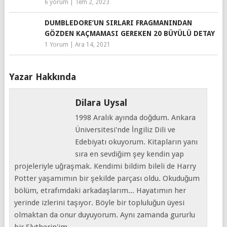
6 yorum
|
Tem 2, 2023
DUMBLEDORE’UN SIRLARI FRAGMANINDAN
GÖZDEN KAÇMAMASI GEREKEN 20 BÜYÜLÜ DETAY
1 Yorum
|
Ara 14, 2021
Yazar Hakkında
Dilara Uysal
1998 Aralık ayında doğdum. Ankara
Üniversitesi'nde İngiliz Dili ve
Edebiyatı okuyorum. Kitapların yanı
sıra en sevdiğim şey kendin yap
projeleriyle uğraşmak. Kendimi bildim bileli de Harry
Potter yaşamımın bir şekilde parçası oldu. Okuduğum
bölüm, etrafımdaki arkadaşlarım... Hayatımın her
yerinde izlerini taşıyor. Böyle bir topluluğun üyesi
olmaktan da onur duyuyorum. Aynı zamanda gururlu
bir Slytherin'im.