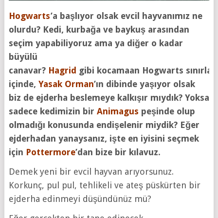
Hogwarts
’a
başlıyor olsak evcil hayvanımız ne
olurdu? Kedi, kurbağa ve baykuş arasından
seçim yapabiliyoruz ama ya diğer o kadar
büyülü
canavar?
Hagrid
gibi
kocamaan
Hogwarts
sınırları
içinde,
Yasak Orman
’ın dibinde yaşıyor olsak
biz de ejderha beslemeye kalkışır mıydık? Yoksa
sadece kedimizin bir
Animagus
peşinde olup
olmadığı konusunda endişelenir miydik? Eğer
ejderhadan yanaysanız, işte en iyisini seçmek
için
Pottermore
’dan
bize bir kılavuz.
Demek yeni bir evcil hayvan arıyorsunuz.
Korkunç, pul pul, tehlikeli ve ateş püskürten bir
ejderha edinmeyi düşündünüz mü?