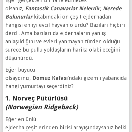
Eğer gerçekten bir tane edinecek
olsanız,
Fantastik
Canavarlar Nelerdir, Nerede
Bulunurlar
kitabındaki on çeşit ejderhadan
hangisi en iyi evcil hayvan olurdu? Bazıları hiçbiri
derdi. Ama bazıları da ejderhaların yanlış
anlaşıldığını ve evleri yanmayan türden olduğu
sürece bu pullu yoldaşların harika olabileceğini
düşünürdü.
Eğer büyücü
olsaydınız,
Domuz
Kafası
’ndaki gizemli yabancıdan
hangi yumurtayı seçerdiniz?
1. Norveç Pütürlüsü
(Norwegian Ridgeback)
Eğer en ünlü
ejderha çeşitlerinden birisi arayışındaysanız belki