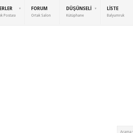
ERLER
FORUM
DÜŞÜNSELI
LISTE
ek Postası
Ortak Salon
Kütüphane
Balyumruk