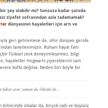
 bir şey olabilir mi? Sonsuza kadar şatoda
şsiz ziyafet sofrasından asla tadamamak?
tter
dünyasının hayaletleri için artı ve
ıyla geri getiremese de, sihir dünyası geride
fından lanetlenmiştir. Ruhani hayat fani
içbir fiziksel zevk deneyimleşemez, bilgi
e, hayaletler Hogwarts yiyeceklerini tam
erece küflü değilse. Neden biri böyle bir
rsun fakat aynı zaman da ölüsün de…
bilincinde olsalar da, birçok cadı ve büyücü;