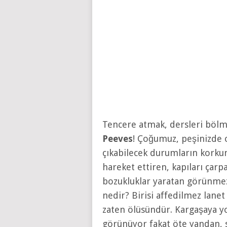
Tencere atmak, dersleri böl
Peeves
! Çoğumuz, peşinizde 
çıkabilecek durumların korku
hareket ettiren, kapıları çarpa
bozukluklar yaratan görünmez 
nedir? Birisi affedilmez lane
zaten ölüsündür. Kargaşaya yol
görünüyor fakat öte yandan, so