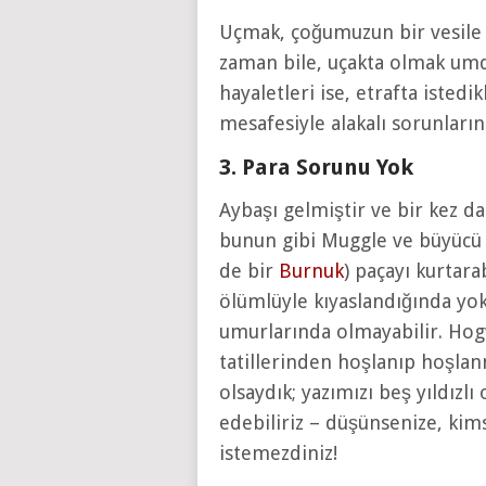
Uçmak, çoğumuzun bir vesile 
zaman bile, uçakta olmak um
hayaletleri ise, etrafta isted
mesafesiyle alakalı sorunları
3. Para Sorunu Yok
Aybaşı gelmiştir ve bir kez da
bunun gibi Muggle ve büyücü 
de bir
Burnuk
) paçayı kurtara
ölümlüyle kıyaslandığında yok 
umurlarında olmayabilir. Hogw
tatillerinden hoşlanıp hoşlan
olsaydık; yazımızı beş yıldızl
edebiliriz – düşünsenize, kim
istemezdiniz!