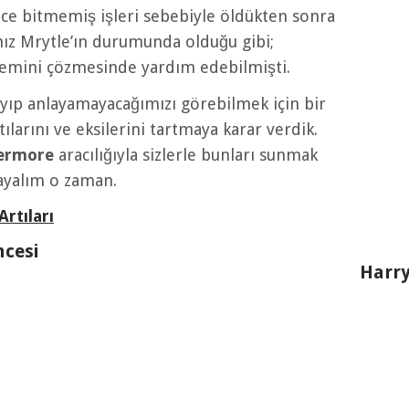
ece bitmemiş işleri sebebiyle öldükten sonra
mız Mrytle’ın durumunda olduğu gibi;
zemini çözmesinde yardım edebilmişti.
ayıp anlayamayacağımızı görebilmek için bir
larını ve eksilerini tartmaya karar verdik.
ermore
aracılığıyla sizlerle bunları sunmak
layalım o zaman.
rtıları
ncesi
Harry