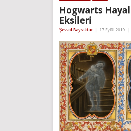
Hogwarts Hayale
Eksileri
Şevval Bayraktar
|
17 Eylül 2019
|