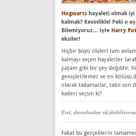
Hogwarts
hayaleti olmak iyi
kalmak? Kesinlikle! Peki o e
Bilemiyoruz… İşte
Harry Po
eksiler!
Hiçbir büyü ölüleri tam anlam
kalmayı seçen hayaletler tara
yaşam gibi bir şey değildir; h
genişletilemez ve en kötüsü d
olarak tadamazlar, tabii son d
kaderi seçsin ki?
Evet, duvarlardan süzülebiliyo
Fakat bu gerçeklerin tamamen 