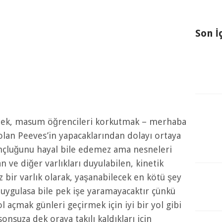
Son İ
mek, masum öğrencileri korkutmak – merhaba
olan Peeves’in yapacaklarından dolayı ortaya
nçluğunu hayal bile edemez ama nesneleri
n ve diğer varlıkları duyulabilen, kinetik
bir varlık olarak, yaşanabilecek en kötü şey
t uygulasa bile pek işe yaramayacaktır çünkü
 açmak günleri geçirmek için iyi bir yol gibi
nsuza dek oraya takılı kaldıkları için