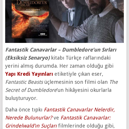
Fantastik Canavarlar – Dumbledore’un Sırları
(Eksiksiz Senaryo)
kitabı Türkçe raflarındaki
yerini almış durumda. Her zaman olduğu gibi
Yapı Kredi Yayınları
etiketiyle çıkan eser,
Fantastic Beasts
üçlemesinin son filmi olan
The
Secret of Dumbledore
’un hikâyesini okurlarla
buluşturuyor.
Daha önce tıpkı
Fantastik Canavarlar Nelerdir,
Nerede Bulunurlar?
ve
Fantastik Canavarlar:
Grindelwald’ın Suçları
filmlerinde olduğu gibi,