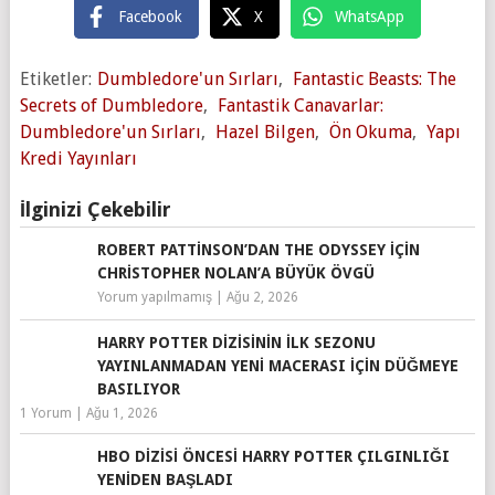
Facebook
X
WhatsApp
Etiketler:
Dumbledore'un Sırları
,
Fantastic Beasts: The
Secrets of Dumbledore
,
Fantastik Canavarlar:
Dumbledore'un Sırları
,
Hazel Bilgen
,
Ön Okuma
,
Yapı
Kredi Yayınları
İlginizi Çekebilir
ROBERT PATTINSON’DAN THE ODYSSEY IÇIN
CHRISTOPHER NOLAN’A BÜYÜK ÖVGÜ
Yorum yapılmamış
|
Ağu 2, 2026
HARRY POTTER DIZISININ İLK SEZONU
YAYINLANMADAN YENI MACERASI IÇIN DÜĞMEYE
BASILIYOR
1 Yorum
|
Ağu 1, 2026
HBO DIZISI ÖNCESI HARRY POTTER ÇILGINLIĞI
YENIDEN BAŞLADI