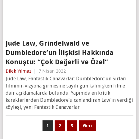
Jude Law, Grindelwald ve
Dumbledore’un İlişkisi Hakkında
Konuştu: “Çok Değerli ve Özel”
Dilek Yılmaz
|
7 Nisan 2022
Jude Law, Fantastik Canavarlar: Dumbledore’un Sırları
filminin vizyona girmesine sayılı gün kalmışken filme
dair açıklamalarda bulundu. Yapımda en kritik
karakterlerden Dumbledore’u canlandıran Law’ın verdiği
söyleşi, yeni Fantastik Canavarlar
Yazı
1
2
3
Geri
sayfalaması