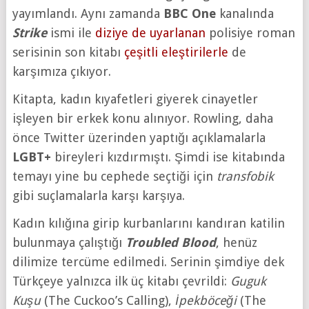
yayımlandı. Aynı zamanda
BBC One
kanalında
Strike
ismi ile
diziye de uyarlanan
polisiye roman
serisinin son kitabı
çeşitli eleştirilerle
de
karşımıza çıkıyor.
Kitapta, kadın kıyafetleri giyerek cinayetler
işleyen bir erkek konu alınıyor. Rowling, daha
önce Twitter üzerinden yaptığı açıklamalarla
LGBT+
bireyleri kızdırmıştı. Şimdi ise kitabında
temayı yine bu cephede seçtiği için
transfobik
gibi suçlamalarla karşı karşıya.
Kadın kılığına girip kurbanlarını kandıran katilin
bulunmaya çalıştığı
Troubled Blood
, henüz
dilimize tercüme edilmedi. Serinin şimdiye dek
Türkçeye yalnızca ilk üç kitabı çevrildi:
Guguk
Kuşu
(The Cuckoo’s Calling),
İpekböceği
(The