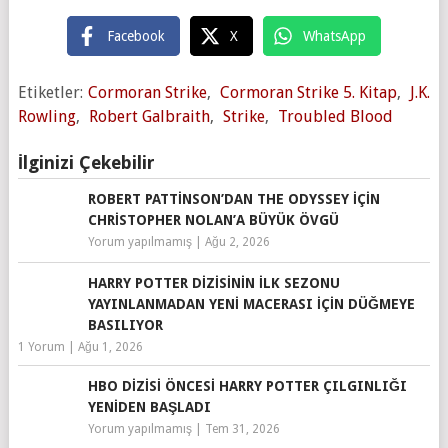
Facebook
X
WhatsApp
Etiketler:
Cormoran Strike
,
Cormoran Strike 5. Kitap
,
J.K.
Rowling
,
Robert Galbraith
,
Strike
,
Troubled Blood
İlginizi Çekebilir
ROBERT PATTINSON’DAN THE ODYSSEY IÇIN
CHRISTOPHER NOLAN’A BÜYÜK ÖVGÜ
Yorum yapılmamış
|
Ağu 2, 2026
HARRY POTTER DIZISININ İLK SEZONU
YAYINLANMADAN YENI MACERASI IÇIN DÜĞMEYE
BASILIYOR
1 Yorum
|
Ağu 1, 2026
HBO DIZISI ÖNCESI HARRY POTTER ÇILGINLIĞI
YENIDEN BAŞLADI
Yorum yapılmamış
|
Tem 31, 2026