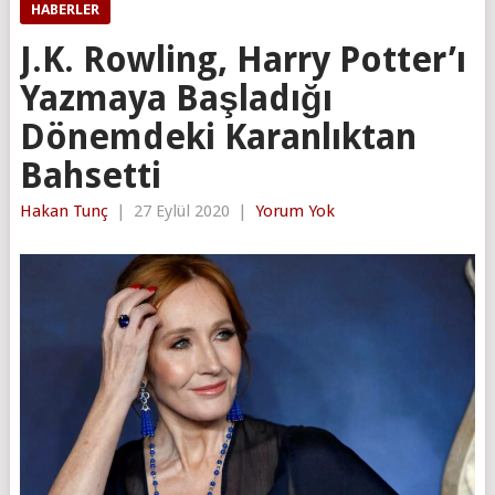
HABERLER
J.K. Rowling, Harry Potter’ı
Yazmaya Başladığı
Dönemdeki Karanlıktan
Bahsetti
Hakan Tunç
|
27 Eylül 2020
|
Yorum Yok