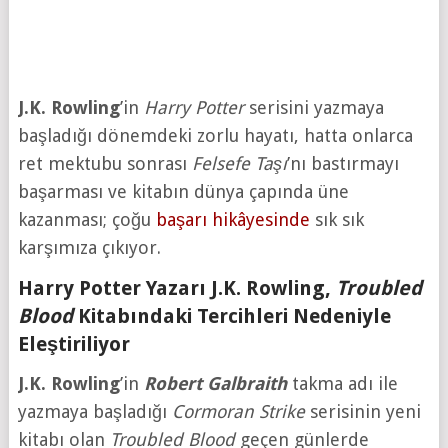
J.K. Rowling
’in
Harry Potter
serisini yazmaya
başladığı dönemdeki zorlu hayatı, hatta onlarca
ret mektubu sonrası
Felsefe Taşı
’nı bastırmayı
başarması ve kitabın dünya çapında üne
kazanması; çoğu
başarı hikâyesinde
sık sık
karşımıza çıkıyor.
Harry Potter Yazarı J.K. Rowling,
Troubled
Blood
Kitabındaki Tercihleri Nedeniyle
Eleştiriliyor
J.K. Rowling
’in
Robert Galbraith
takma adı ile
yazmaya başladığı
Cormoran Strike
serisinin yeni
kitabı olan
Troubled Blood
geçen günlerde