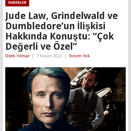
HABERLER
Jude Law, Grindelwald ve
Dumbledore’un İlişkisi
Hakkında Konuştu: “Çok
Değerli ve Özel”
Dilek Yılmaz
|
7 Nisan 2022
|
Yorum Yok