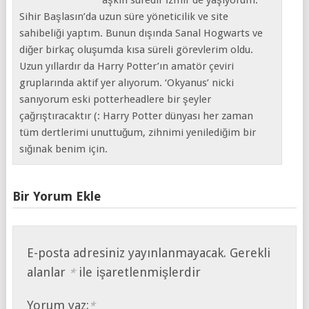
aşkın süredir İzmir’de yaşıyorum.
Sihir Başlasın’da uzun süre yöneticilik ve site
sahibeliği yaptım. Bunun dışında Sanal Hogwarts ve
diğer birkaç oluşumda kısa süreli görevlerim oldu.
Uzun yıllardır da Harry Potter’ın amatör çeviri
gruplarında aktif yer alıyorum. ‘Okyanus’ nicki
sanıyorum eski potterheadlere bir şeyler
çağrıştıracaktır (: Harry Potter dünyası her zaman
tüm dertlerimi unuttuğum, zihnimi yenilediğim bir
sığınak benim için.
Bir Yorum Ekle
E-posta adresiniz yayınlanmayacak.
Gerekli
alanlar
ile işaretlenmişlerdir
*
Yorum yaz:
*