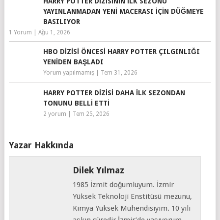
HARRY POTTER DIZISININ İLK SEZONU
YAYINLANMADAN YENI MACERASI IÇIN DÜĞMEYE
BASILIYOR
1 Yorum
|
Ağu 1, 2026
HBO DIZISI ÖNCESI HARRY POTTER ÇILGINLIĞI
YENIDEN BAŞLADI
Yorum yapılmamış
|
Tem 31, 2026
HARRY POTTER DIZISI DAHA İLK SEZONDAN
TONUNU BELLI ETTI
2 yorum
|
Tem 25, 2026
Yazar Hakkında
Dilek Yılmaz
1985 İzmit doğumluyum. İzmir
Yüksek Teknoloji Enstitüsü mezunu,
Kimya Yüksek Mühendisiyim. 10 yılı