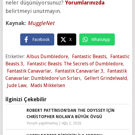
neler düşünüyorsunuz?
Yorumlarınızda
belirtmeyi unutmayın.
Kaynak:
MuggleNet
Facebook
X
WhatsApp
Etiketler:
Albus Dumbledore
,
Fantastic Beasts
,
Fantastic
Beasts 3
,
Fantastic Beasts: The Secrets of Dumbledore
,
Fantastik Canavarlar
,
Fantastik Canavarlar 3
,
Fantastik
Canavarlar: Dumbledore'un Sırları
,
Gellert Grindelwald
,
Jude Law
,
Mads Mikkelsen
İlginizi Çekebilir
ROBERT PATTINSON’DAN THE ODYSSEY IÇIN
CHRISTOPHER NOLAN’A BÜYÜK ÖVGÜ
Yorum yapılmamış
|
Ağu 2, 2026