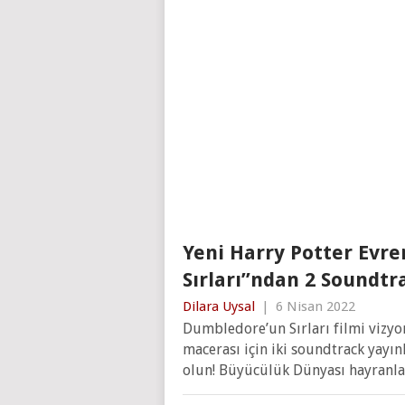
Yeni Harry Potter Evre
Sırları”ndan 2 Soundtr
Dilara Uysal
|
6 Nisan 2022
Dumbledore’un Sırları filmi vizyo
macerası için iki soundtrack yayı
olun! Büyücülük Dünyası hayranla