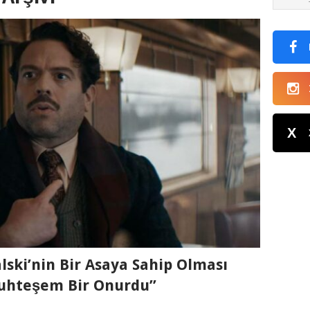
X
lski’nin Bir Asaya Sahip Olması
uhteşem Bir Onurdu”