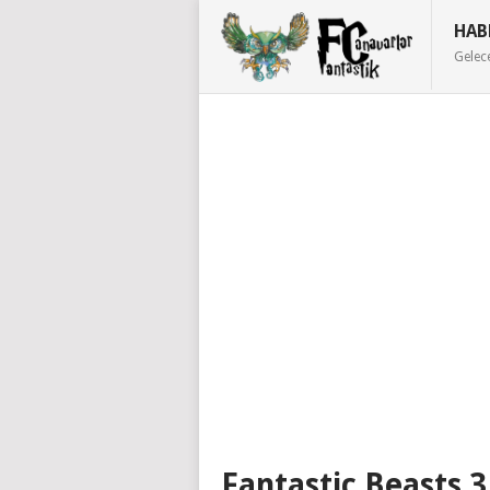
HAB
Gelec
Fantastic Beasts 3