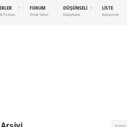
ERLER
FORUM
DÜŞÜNSELI
LISTE
ek Postası
Ortak Salon
Kütüphane
Balyumruk
 Arşivi