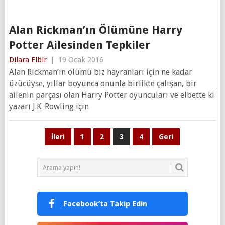
Alan Rickman’ın Ölümüne Harry
Potter Ailesinden Tepkiler
Dilara Elbir
|
19 Ocak 2016
Alan Rickman’ın ölümü biz hayranları için ne kadar
üzücüyse, yıllar boyunca onunla birlikte çalışan, bir
ailenin parçası olan Harry Potter oyuncuları ve elbette ki
yazarı J.K. Rowling için
Yazı
İleri
1
2
3
4
Geri
sayfalaması
Facebook’ta Takip Edin