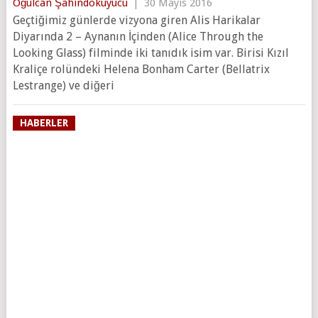
Oğulcan Şahindokuyucu
|
30 Mayıs 2016
Geçtiğimiz günlerde vizyona giren Alis Harikalar
Diyarında 2 – Aynanın İçinden (Alice Through the
Looking Gl͏a͏s͏s) filminde iki tanıdık isim var. Birisi Kızıl
Kraliçe rolündeki Helena Bonham Carter (Bellatrix
Lestrange) ve diğeri
HABERLER