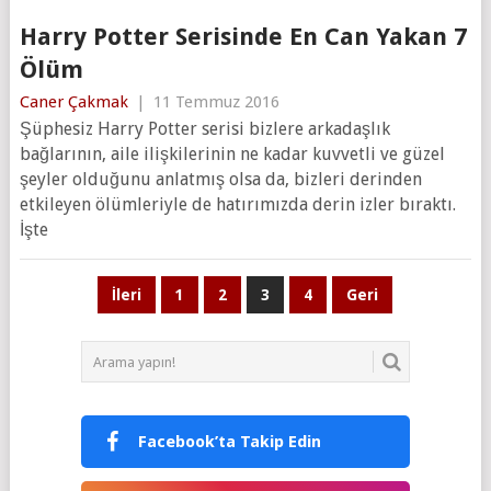
Harry Potter Serisinde En Can Yakan 7
Ölüm
Caner Çakmak
|
11 Temmuz 2016
Şüphesiz Harry Potter serisi bizlere arkadaşlık
bağlarının, aile ilişkilerinin ne kadar kuvvetli ve güzel
şeyler olduğunu anlatmış olsa da, bizleri derinden
etkileyen ölümleriyle de hatırımızda derin izler bıraktı.
İşte
Yazı
İleri
1
2
3
4
Geri
sayfalaması
Facebook’ta Takip Edin