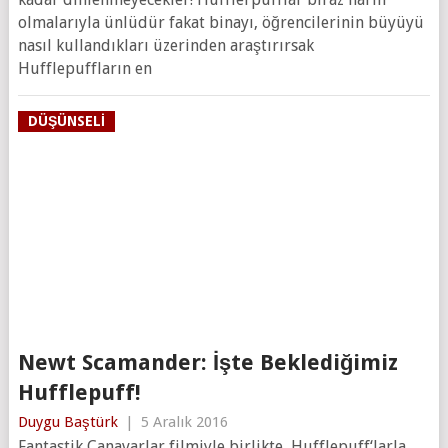
olmalarıyla ünlüdür fakat binayı, öğrencilerinin büyüyü
nasıl kullandıkları üzerinden araştırırsak
Hufflepuffların en
DÜŞÜNSELI
Newt Scamander: İşte Beklediğimiz
Hufflepuff!
Duygu Baştürk
|
5 Aralık 2016
Fantastik Canavarlar filmiyle birlikte, Hufflepuff‘larla