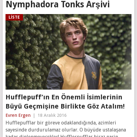
Nymphadora Tonks Arşivi
LISTE
Hufflepuff’ın En Önemli İsimlerinin
Büyü Geçmişine Birlikte Göz Atalım!
Evren Ergen
|
18 Aralık 2016
Hufflepufflar bir göreve odaklandığında, azimleri
sayesinde durdurulamaz olurlar. O büyüde ustalaşana
kadar dinlenmeyecekler! Hufflerpufflar biraz narin