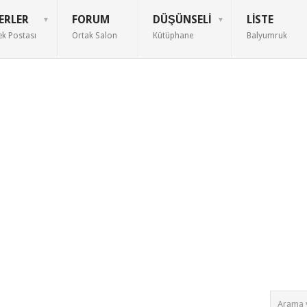
ERLER
FORUM
DÜŞÜNSELI
LISTE
ek Postası
Ortak Salon
Kütüphane
Balyumruk