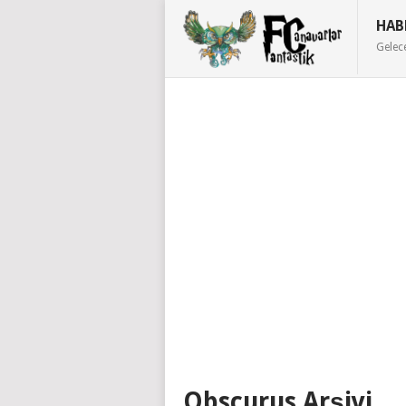
HAB
Gelec
Obscurus Arşivi