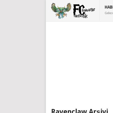
HAB
Gelec
Ravenclaw Arşivi