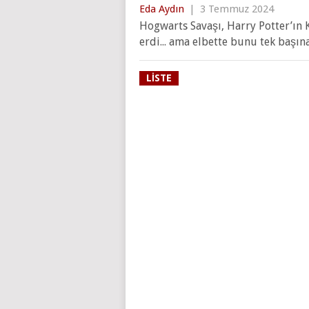
Eda Aydın
|
3 Temmuz 2024
Hogwarts Savaşı, Harry Potter’ın
erdi... ama elbette bunu tek başı
LISTE