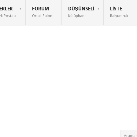
ERLER
FORUM
DÜŞÜNSELI
LISTE
ek Postası
Ortak Salon
Kütüphane
Balyumruk