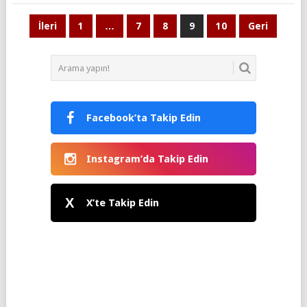
Yazı
İleri
1
…
7
8
9
10
Geri
sayfalaması
Facebook’ta Takip Edin
Instagram’da Takip Edin
X
X’te Takip Edin