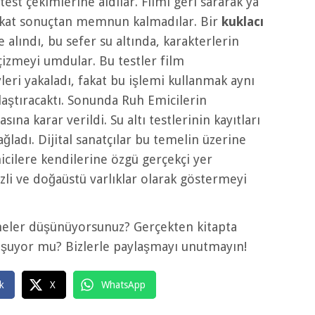
test çekimlerine aldılar. Filmi geri sararak ya
fakat sonuçtan memnun kalmadılar. Bir
kuklacı
şe alındı, bu sefer su altında, karakterlerin
 çizmeyi umdular. Bu testler film
eri yakaladı, fakat bu işlemi kullanmak aynı
laştıracaktı. Sonunda Ruh Emicilerin
ına karar verildi. Su altı testlerinin kayıtları
ğladı. Dijital sanatçılar bu temelin üzerine
micilere kendilerine özgü gerçekçi yer
izli ve doğaüstü varlıklar olarak göstermeyi
 neler düşünüyorsunuz? Gerçekten kitapta
uyuşuyor mu? Bizlerle paylaşmayı unutmayın!
k
X
WhatsApp