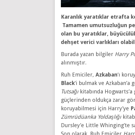
Karanlık yaratıklar etrafta k
Tamamen umutsuzluğun penç
olan bu yaratıklar, büyücülü
dehşet verici varlıkları olabi
Burada yazan bilgiler
Harry Po
alınmıştır.
Ruh Emiciler,
Azkaban
‘ı koru
Black
‘i bulmak ve Azkaban’a 
Tutsağı
kitabında Hogwarts’a g
güçlerinden oldukça zarar gö
koruyabilmesi için Harry’ye
P
Zümrüdüanka Yoldaşlığı
kita
Dursley’e Little Whinging’te sa
Son olarak, Ruh Emiciler
Harr