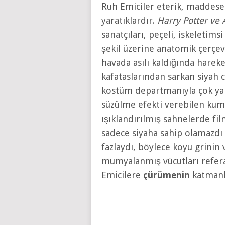
Ruh Emiciler eterik, maddesel
yaratıklardır.
Harry Potter ve
sanatçıları, peçeli, iskeletimsi
şekil üzerine anatomik çerçe
havada asılı kaldığında hareke
kafataslarından sarkan siyah c
kostüm departmanıyla çok yak
süzülme efekti verebilen kuma
ışıklandırılmış sahnelerde fil
sadece siyaha sahip olamazdı
fazlaydı, böylece koyu grinin v
mumyalanmış vücutları referan
Emicilere
çürümenin
katmanla