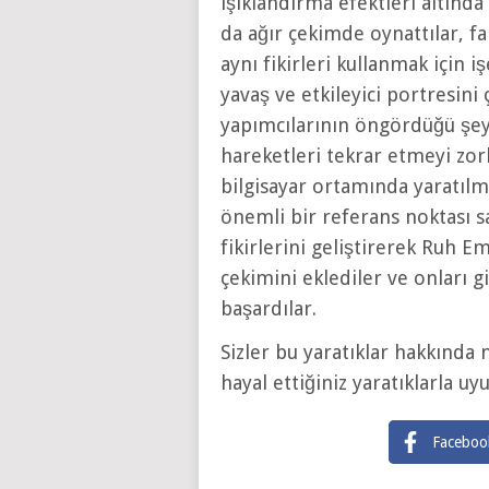
ışıklandırma efektleri altında 
da ağır çekimde oynattılar, 
aynı fikirleri kullanmak için i
yavaş ve etkileyici portresini
yapımcılarının öngördüğü şeyl
hareketleri tekrar etmeyi zor
bilgisayar ortamında yaratılmas
önemli bir referans noktası sa
fikirlerini geliştirerek Ruh E
çekimini eklediler ve onları g
başardılar.
Sizler bu yaratıklar hakkında
hayal ettiğiniz yaratıklarla 
Faceboo