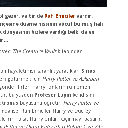
ol gezer, ve bir de
Ruh Emiciler
vardır.
esine düşme hissinin vücut bulmuş hali
k dünyasının bizlere verdiği belki de en
lir…
tter: The Creature Vault
kitabından
yan hayaletimsi karanlık yaratıklar,
Sirius
geri götürmek için
Harry Potter ve Azkaban
önderilirler. Harry, onların ruh emen
rür, bu yüzden
Profesör Lupin
kendisini
atronus
büyüsünü öğretir.
Harry Potter ve
bında ise, Ruh Emiciler Harry ve Dudley
ldırır. Fakat Harry onları kaçırmayı başarır.
y Potter ve Ölüm Yadigarları Bölüm 1 ve 2
‘de