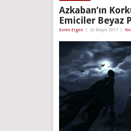
Azkaban’ın Kork
Emiciler Beyaz P
Evren Ergen
|
26 Mayıs 2017
|
Yo