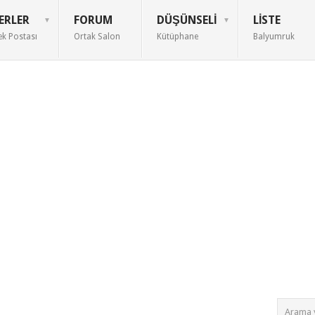
ERLER
FORUM
DÜŞÜNSELI
LISTE
ek Postası
Ortak Salon
Kütüphane
Balyumruk