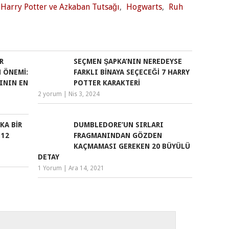
Harry Potter ve Azkaban Tutsağı
,
Hogwarts
,
Ruh
R
SEÇMEN ŞAPKA’NIN NEREDEYSE
 ÖNEMI:
FARKLI BINAYA SEÇECEĞI 7 HARRY
ININ EN
POTTER KARAKTERI
2 yorum
|
Nis 3, 2024
KA BIR
DUMBLEDORE’UN SIRLARI
 12
FRAGMANINDAN GÖZDEN
KAÇMAMASI GEREKEN 20 BÜYÜLÜ
DETAY
1 Yorum
|
Ara 14, 2021