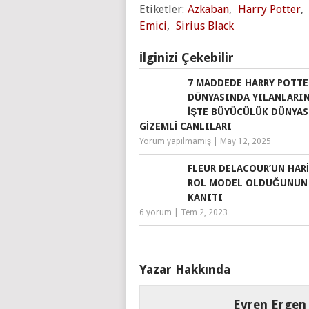
Etiketler:
Azkaban
,
Harry Potter
,
Emici
,
Sirius Black
İlginizi Çekebilir
7 MADDEDE HARRY POTTE
DÜNYASINDA YILANLARIN
İŞTE BÜYÜCÜLÜK DÜNYAS
GIZEMLI CANLILARI
Yorum yapılmamış
|
May 12, 2025
FLEUR DELACOUR’UN HARI
ROL MODEL OLDUĞUNUN
KANITI
6 yorum
|
Tem 2, 2023
Yazar Hakkında
Evren Ergen