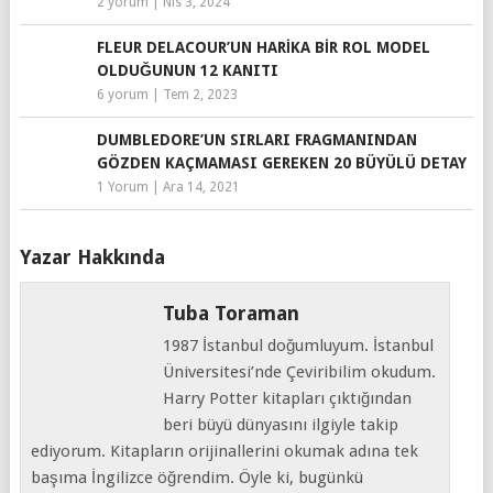
2 yorum
|
Nis 3, 2024
FLEUR DELACOUR’UN HARIKA BIR ROL MODEL
OLDUĞUNUN 12 KANITI
6 yorum
|
Tem 2, 2023
DUMBLEDORE’UN SIRLARI FRAGMANINDAN
GÖZDEN KAÇMAMASI GEREKEN 20 BÜYÜLÜ DETAY
1 Yorum
|
Ara 14, 2021
Yazar Hakkında
Tuba Toraman
1987 İstanbul doğumluyum. İstanbul
Üniversitesi’nde Çeviribilim okudum.
Harry Potter kitapları çıktığından
beri büyü dünyasını ilgiyle takip
ediyorum. Kitapların orijinallerini okumak adına tek
başıma İngilizce öğrendim. Öyle ki, bugünkü