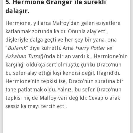
5. Hermione Granger ile sürekli
dalaşır.
Hermione, yıllarca Malfoy’dan gelen eziyetlere
katlanmak zorunda kaldı: Onunla alay etti,
dişleriyle dalga geçti ve her şey bir yana, ona
“
Bulanık
” diye küfretti. Ama
Harry Potter ve
Azkaban Tutsağı
’nda bir an vardı ki, Hermione’nin
karşılığı oldukça sert olmuştu; çünkü Draco’nun
bu sefer alay ettiği kişi kendisi değil, Hagrid’di.
Hermione’nin tepkisi ise, Draco’nun suratına bir
tane patlatmak oldu. Yalnız, bu sefer Draco’nun
tepkisi hiç de Malfoy-vari değildi: Cevap olarak
sessiz kalmayı tercih etti.