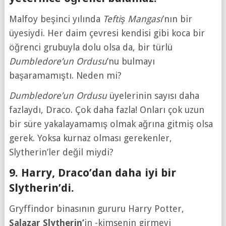
Malfoy beşinci yılında
Teftiş Mangası
’nın bir
üyesiydi. Her daim çevresi kendisi gibi koca bir
öğrenci grubuyla dolu olsa da, bir türlü
Dumbledore’un Ordusu
’nu bulmayı
başaramamıştı. Neden mi?
Dumbledore’un Ordusu
üyelerinin sayısı daha
fazlaydı, Draco. Çok daha fazla! Onları çok uzun
bir süre yakalayamamış olmak ağrına gitmiş olsa
gerek. Yoksa kurnaz olması gerekenler,
Slytherin’ler değil miydi?
9. Harry, Draco’dan daha iyi bir
Slytherin’di.
Gryffindor binasının gururu Harry Potter,
Salazar Slytherin’
in -kimsenin girmeyi