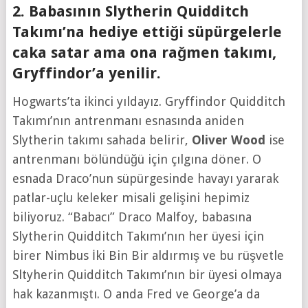
2. Babasının Slytherin Quidditch
Takımı’na hediye ettiği süpürgelerle
caka satar ama ona rağmen takımı,
Gryffindor’a yenilir.
Hogwarts’ta ikinci yıldayız. Gryffindor Quidditch
Takımı’nın antrenmanı esnasında aniden
Slytherin takımı sahada belirir,
Oliver Wood
ise
antrenmanı bölündüğü için çılgına döner. O
esnada Draco’nun süpürgesinde havayı yararak
patlar-uçlu keleker misali gelişini hepimiz
biliyoruz. “Babacı” Draco Malfoy, babasına
Slytherin Quidditch Takımı’nın her üyesi için
birer Nimbus İki Bin Bir aldırmış ve bu rüşvetle
Sltyherin Quidditch Takımı’nın bir üyesi olmaya
hak kazanmıştı. O anda Fred ve George’a da