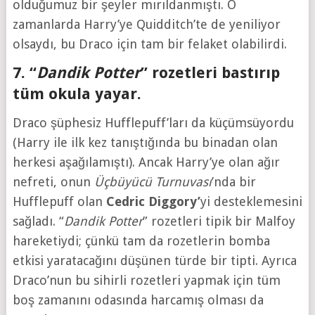
olduğumuz bir şeyler mırıldanmıştı. O
zamanlarda Harry’ye Quidditch’te de yeniliyor
olsaydı, bu Draco için tam bir felaket olabilirdi.
7. “
Dandik Potter
” rozetleri bastırıp
tüm okula yayar.
Draco şüphesiz Hufflepuff’ları da küçümsüyordu
(Harry ile ilk kez tanıştığında bu binadan olan
herkesi aşağılamıştı). Ancak Harry’ye olan ağır
nefreti, onun
Üçbüyücü Turnuvası
’nda bir
Hufflepuff olan
Cedric Diggory’
yi desteklemesini
sağladı. “
Dandik Potter
” rozetleri tipik bir Malfoy
hareketiydi; çünkü tam da rozetlerin bomba
etkisi yaratacağını düşünen türde bir tipti. Ayrıca
Draco’nun bu sihirli rozetleri yapmak için tüm
boş zamanını odasında harcamış olması da