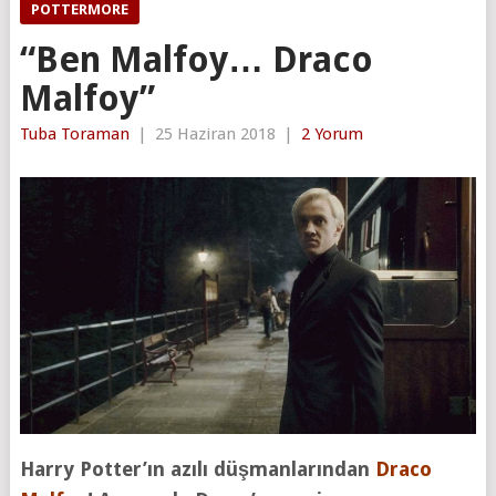
POTTERMORE
“Ben Malfoy… Draco
Malfoy”
Tuba Toraman
|
25 Haziran 2018
|
2 Yorum
Harry Potter’ın azılı düşmanlarından
Draco