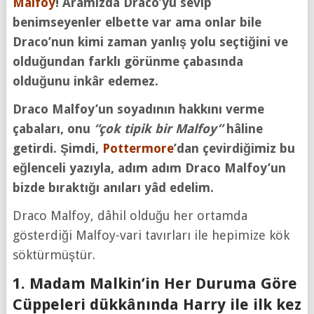
Malfoy
! Aramızda Draco’yu sevip
benimseyenler elbette var ama onlar bile
Draco’nun kimi zaman yanlış yolu seçtiğini ve
olduğundan farklı görünme çabasında
olduğunu inkâr edemez.
Draco Malfoy’un soyadının hakkını verme
çabaları, onu
“çok tipik bir Malfoy”
hâline
getirdi. Şimdi,
Pottermore
’dan çevirdiğimiz bu
eğlenceli yazıyla, adım adım Draco Malfoy’un
bizde bıraktığı anıları yâd edelim.
Draco Malfoy, dâhil olduğu her ortamda
gösterdiği Malfoy-vari tavırları ile hepimize kök
söktürmüştür.
1. Madam Malkin’in Her Duruma Göre
Cüppeleri dükkânında Harry ile ilk kez