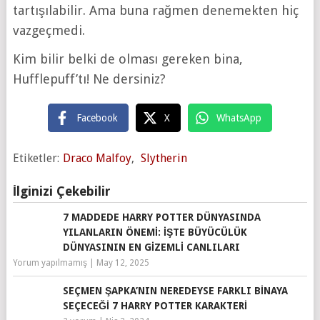
tartışılabilir. Ama buna rağmen denemekten hiç
vazgeçmedi.
Kim bilir belki de olması gereken bina,
Hufflepuff’tı! Ne dersiniz?
Facebook
X
WhatsApp
Etiketler:
Draco Malfoy
,
Slytherin
İlginizi Çekebilir
7 MADDEDE HARRY POTTER DÜNYASINDA
YILANLARIN ÖNEMI: İŞTE BÜYÜCÜLÜK
DÜNYASININ EN GIZEMLI CANLILARI
Yorum yapılmamış
|
May 12, 2025
SEÇMEN ŞAPKA’NIN NEREDEYSE FARKLI BINAYA
SEÇECEĞI 7 HARRY POTTER KARAKTERI