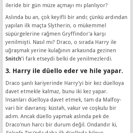
ileride bir gün müze açmayı mı planlıyor?
Aslında bu an, çok keyifli bir andı; çünkü ardından
yapılan ilk maçta Slytherin, o mükemmel
süpürgelerine rağmen Gryffindor’a karşı
yenilmişti. Nasıl mı? Draco, o sırada Harry ile
uğraşmak yerine kulağının arkasında gezinen
Snitch’
i fark etseydi belki de yenilmezlerdi.
3. Harry ile düello eder ve hile yapar.
Draco şanlı kariyerinde Harry’yi bir kez düelloya
davet etmekle kalmaz, bunu iki kez yapar.
İnsanları düelloya davet etmek, tam da Malfoy-
vari bir davranış: küstah, vakur ve coşkulu bir
adım. Ancak düello yapmak aslında pek de
Draco’nun harcı bir durum değil. Ondandır ki,
Felsefe Taşı
’nda daha ilk düelloda hileye