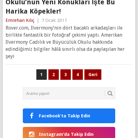
Okulu’nun Yeni Konukları İşte Bu
Harika Köpekler!
Emrehan Kılıç
|
7 Ocak 2017
Rover.com, Ilvermony’nin dört bacaklı arkadaşları ile
birlikte fantastik bir fotoğraf çekimi yaptı. Amerikan
Ilvermony Cadılık ve Büyücülük Okulu hakkında
edindiğimiz bilgiler hâlâ sınırlı olsa da paylaşılan her
şeyi
Yazı
1
2
3
4
Geri
sayfalaması
Facebook’ta Takip Edin
Instagram’da Takip Edin