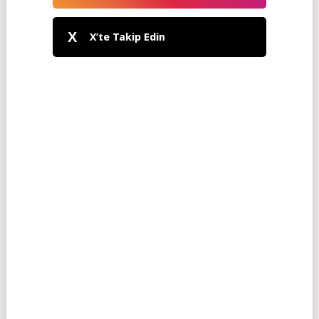
X
X’te Takip Edin