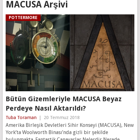
MACUSA Arşivi
POTTERMORE
Bütün Gizemleriyle MACUSA Beyaz
Perdeye Nasıl Aktarıldı?
Tuba Toraman
|
20 Temmuz 2018
Amerika Birleşik Devletleri Sihir Konseyi (MACUSA), New
York’ta Woolworth Binası’nda gizli bir şekilde
bulunmakta. Fantastik Canavarlar Nelerdir Nerede